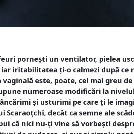
uri pornești un ventilator, pielea usc
iar iritabilitatea ți-o calmezi după ce 
ia vaginală este, poate, cel mai greu 
pune numeroase modificări la nivelul 
mâncărimi și usturimi pe care ți le ima
ui Scaraoțchi, decât ca semne ale scăd
ui că nici nu-ți vine să vorbești despr