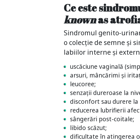
Ce este sindrom
known
as atrofi
Sindromul genito-urinar 
o colecție de semne și 
labiilor interne și extern
uscăciune vaginală (simp
arsuri, mâncărimi și irita
leucoree;
senzații dureroase la nive
disconfort sau durere la
reducerea lubrifierii afe
sângerări post-coitale;
libido scăzut;
dificultate în atingerea 