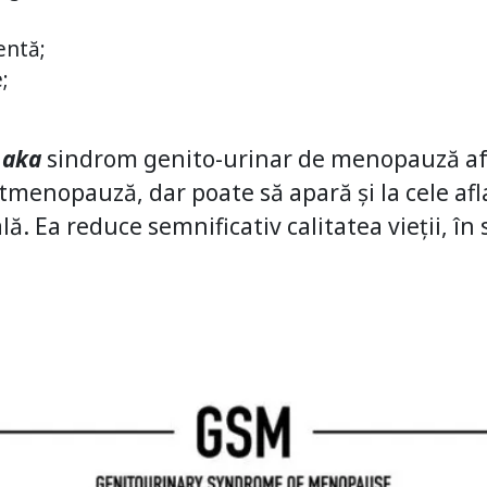
entă;
;
ă
aka
sindrom genito-urinar de menopauză afe
tmenopauză, dar poate să apară și la cele afl
 Ea reduce semnificativ calitatea vieții, în 