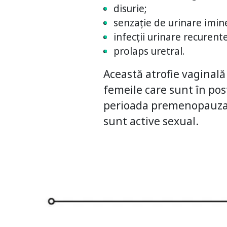
disurie;
senzație de urinare imin
infecții urinare recurente
prolaps uretral.
Această atrofie vaginal
femeile care sunt în pos
perioada premenopauzală.
sunt active sexual.