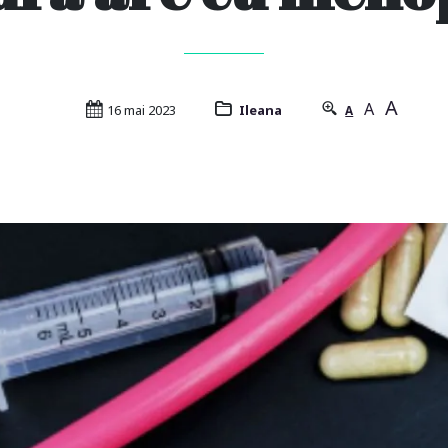
A
A
16 mai 2023
Ileana
A