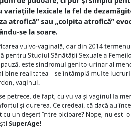
ațiuni de pudoare, ci pur și simplu pe
u variațiile lexicale la fel de dezamăgi
a atrofică” sau „colpita atrofică” evo
cându-se la soare.
ificarea vulvo-vaginală, dar din 2014 termenul
ă pentru Studiul Sănătății Sexuale a Femeilo
auză, este sindromul genito-urinar al men
i bine realitatea – se întâmplă multe lucrur
rdon, vaginul.
e petrece, de fapt, cu vulva și vaginul la me
ortul și durerea. Ce credeai, că dacă au înce
cu un deșert între picioare? Nope, nu ești o 
Ești
SuperAge
!