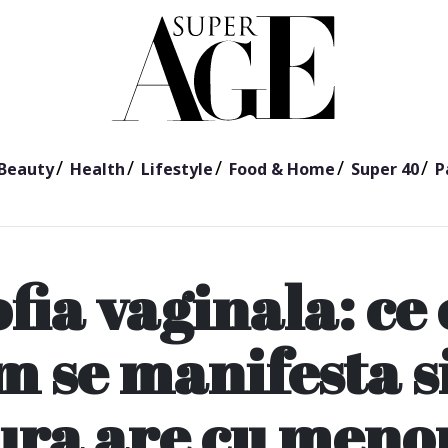
Beauty
Health
Lifestyle
Food & Home
Super 40
P
fia vaginala: ce 
m se manifesta si
ura are cu men