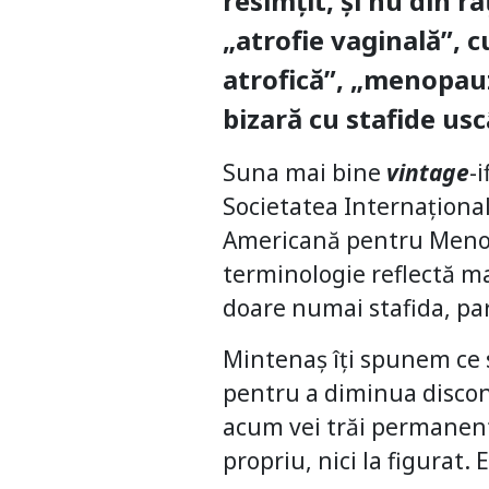
resimțit, și nu din r
„atrofie vaginală”, c
atrofică”, „menopauz
bizară cu stafide us
Suna mai bine
vintage
-
Societatea Internațional
Americană pentru Menop
terminologie reflectă ma
doare numai stafida, pa
Mintenaș îți spunem ce s
pentru a diminua disconf
acum vei trăi permanent 
propriu, nici la figurat. 