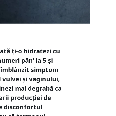
ată ți-o hidratezi cu
numeri pân’ la 5 și
de îmblânzit simptom
vulvei și vaginului,
ginezi mai degrabă ca
erii producției de
e disconfortul