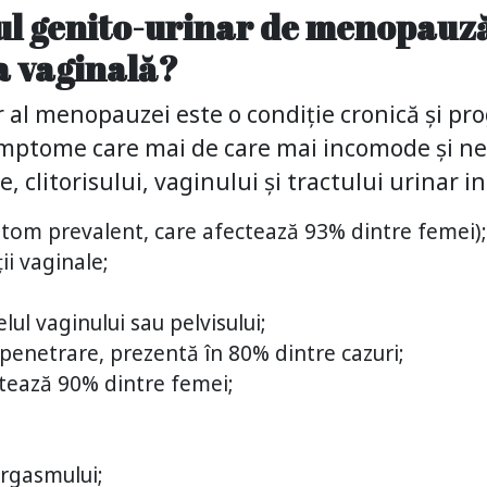
ul genito-urinar de menopauz
a vaginală?
al menopauzei este o condiție cronică și pro
simptome care mai de care mai incomode și nep
e, clitorisului, vaginului și tractului urinar in
tom prevalent, care afectează 93% dintre femei);
ții vaginale;
lul vaginului sau pelvisului;
 penetrare, prezentă în 80% dintre cazuri;
ctează 90% dintre femei;
orgasmului;