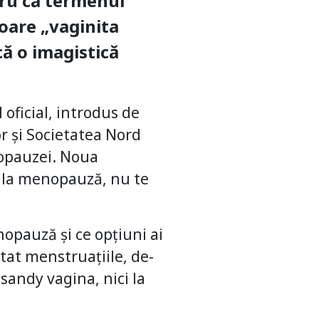
ntru că termenul
toare „vaginita
că o imagistică
 oficial, introdus de
r și Societatea Nord
opauzei. Noua
i la menopauză, nu te
nopauză și ce opțiuni ai
tat menstruațiile, de-
sandy vagina, nici la