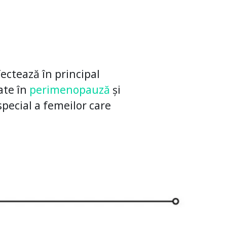
ctează în principal
ate în
perimenopauză
și
special a femeilor care