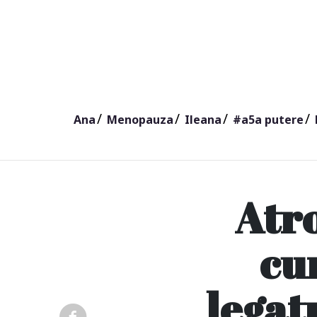
Ana
Menopauza
Ileana
#a5a putere
Atro
cu
legat