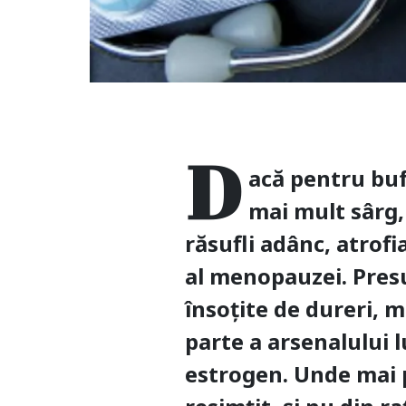
D
acă pentru bufe
mai mult sârg, 
răsufli adânc, atrof
al menopauzei. Presu
însoțite de dureri, 
parte a arsenalului l
estrogen. Unde mai p