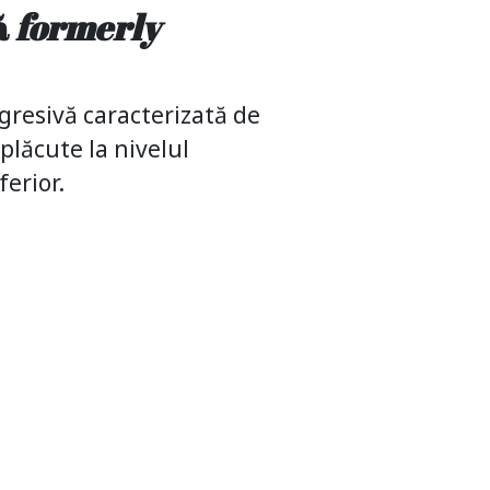
ă
formerly
gresivă caracterizată de
lăcute la nivelul
ferior.