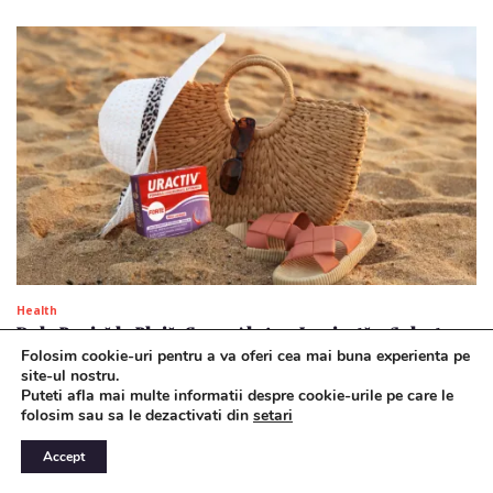
Health
De la Panică la Plajă: Cum o Alegere Inspirată a Salvat o
Vacanță de Vis!
Folosim cookie-uri pentru a va oferi cea mai buna experienta pe
site-ul nostru.
Puteti afla mai multe informatii despre cookie-urile pe care le
folosim sau sa le dezactivati din
setari
Accept