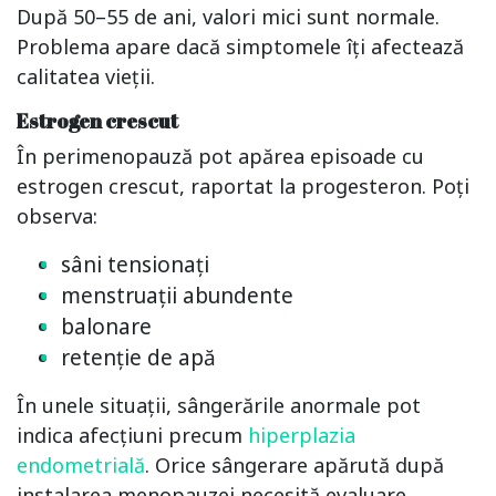
După 50–55 de ani, valori mici sunt normale.
Problema apare dacă simptomele îți afectează
calitatea vieții.
Estrogen crescut
În perimenopauză pot apărea episoade cu
estrogen crescut, raportat la progesteron. Poți
observa:
sâni tensionați
menstruații abundente
balonare
retenție de apă
În unele situații, sângerările anormale pot
indica afecțiuni precum
hiperplazia
endometrială
. Orice sângerare apărută după
instalarea menopauzei necesită evaluare