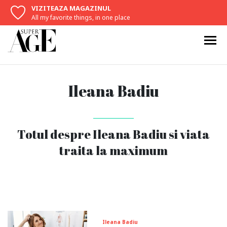
VIZITEAZA MAGAZINUL
All my favorite things, in one place
Ileana Badiu
Totul despre Ileana Badiu si viata
traita la maximum
Ileana Badiu