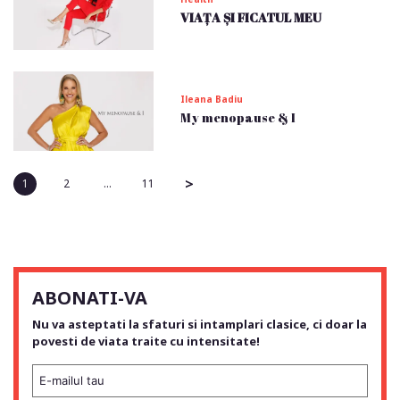
VIAȚA ȘI FICATUL MEU
Ileana Badiu
My menopause & I
>
1
2
…
11
ABONATI-VA
Nu va asteptati la sfaturi si intamplari clasice, ci doar la
povesti de viata traite cu intensitate!