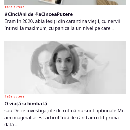
#a5a putere
#CinciAni de #aCinceaPutere
Eram în 2020, abia ieșiți din carantina vieții, cu nervii
întinși la maximum, cu panica la un nivel pe care ...
#a5a putere
O viață schimbată
sau De ce investigațiile de rutină nu sunt opționale Mi-
am imaginat acest articol încă de când am citit prima
dată ...