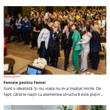
#a5a putere
Femeie pentru femei
Sunt o idealistă. Și nu, viața nu m-a învățat minte. De
fapt, când te naști cu asemenea structură este puțin ...