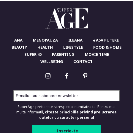
ANA
MENOPAUZA
ILEANA
#A5A PUTERE
BEAUTY
HEALTH
LIFESTYLE
FOOD & HOME
SUPER 40
PARENTING
MOVIE TIME
WELLBEING
CONTACT
SuperAge pretuieste si respecta intimitatea ta. Pentru mai
multe informatii,
citeste principiile privind prelucrarea
datelor cu caracter personal