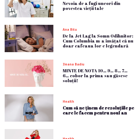
Nevoia de a fugi uneori din
povestea vieții tale
Ana Bitu
De la Jet Lag la Somn Odihnitor:
Cum Columbia m-a învățat că nu
doar cafeaua lor e legendară
Ileana Badiu
MINTE DE NOTA 10… 9… 8… 7…
6… cobor la prima sau găsesc
soluții!
Health
Cum să ne ținem de rezoluțiile pe
care le facem pentru noul an
Health