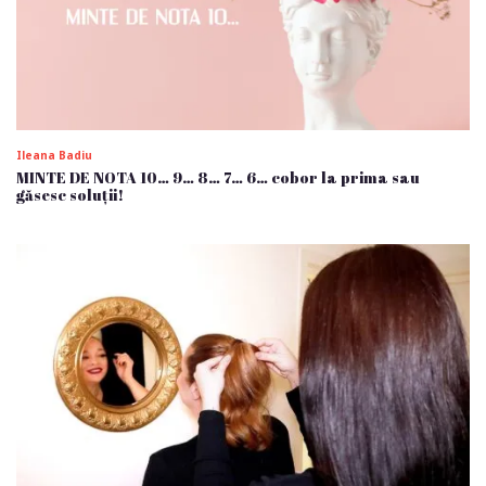
Ileana Badiu
MINTE DE NOTA 10… 9… 8… 7… 6… cobor la prima sau
găsesc soluții!