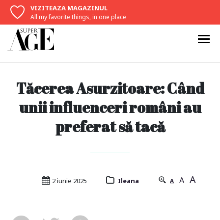
VIZITEAZA MAGAZINUL
All my favorite things, in one place
Tăcerea Asurzitoare: Când
unii influenceri români au
preferat să tacă
A
A
2 iunie 2025
Ileana
A