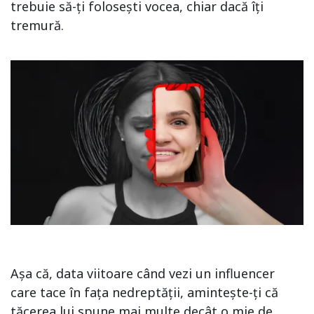
trebuie să-ți folosești vocea, chiar dacă îți
tremură.
Așa că, data viitoare când vezi un influencer
care tace în fața nedreptății, amintește-ți că
tăcerea lui spune mai multe decât o mie de