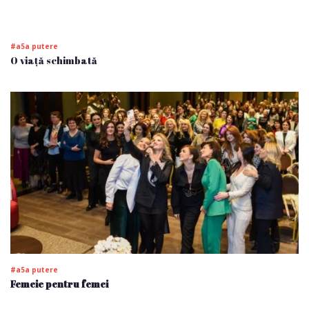
#a5a putere
O viață schimbată
#a5a putere
Femeie pentru femei