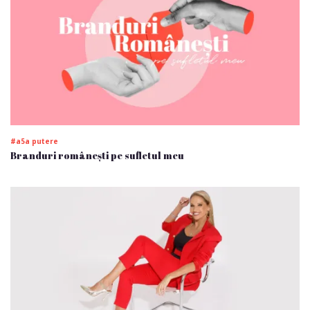
#a5a putere
Branduri românești pe sufletul meu