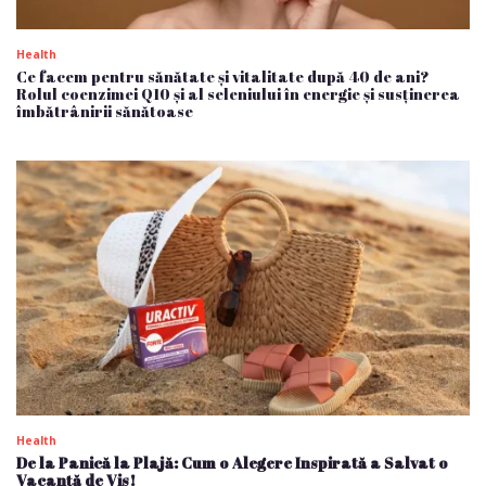
Health
Ce facem pentru sănătate și vitalitate după 40 de ani?
Rolul coenzimei Q10 și al seleniului în energie și susținerea
îmbătrânirii sănătoase
Health
De la Panică la Plajă: Cum o Alegere Inspirată a Salvat o
Vacanță de Vis!