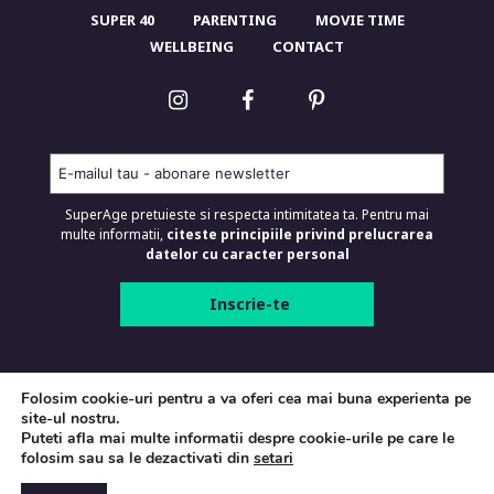
SUPER 40
PARENTING
MOVIE TIME
WELLBEING
CONTACT
SuperAge pretuieste si respecta intimitatea ta. Pentru mai
multe informatii,
citeste principiile privind prelucrarea
datelor cu caracter personal
SUPERAGE.RO © 2026 Toate drepturile
Folosim cookie-uri pentru a va oferi cea mai buna experienta pe
rezervate.
site-ul nostru.
Puteti afla mai multe informatii despre cookie-urile pe care le
Termeni si conditii
folosim sau sa le dezactivati din
setari
Politica de confidentialitate