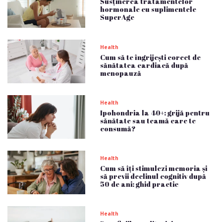
Susținerea tratamentelor
hormonale cu suplimentele
SuperAge
Health
Cum să te îngrijești corect de
sănătatea cardiacă după
menopauză
Health
Ipohondria la 40+: grijă pentru
sănătate sau teamă care te
consumă?
Health
Cum să îți stimulezi memoria și
să previi declinul cognitiv după
50 de ani: ghid practic
Health