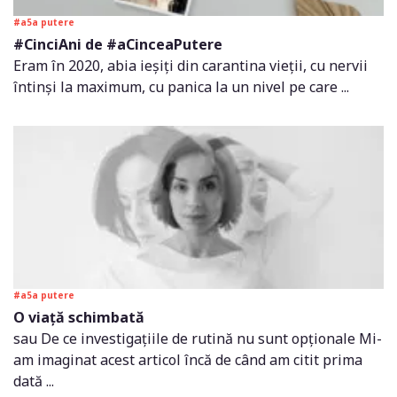
#a5a putere
#CinciAni de #aCinceaPutere
Eram în 2020, abia ieșiți din carantina vieții, cu nervii
întinși la maximum, cu panica la un nivel pe care ...
#a5a putere
O viață schimbată
sau De ce investigațiile de rutină nu sunt opționale Mi-
am imaginat acest articol încă de când am citit prima
dată ...