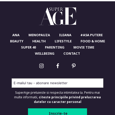
ANA
MENOPAUZA
ILEANA
#A5A PUTERE
BEAUTY
HEALTH
LIFESTYLE
FOOD & HOME
SUPER 40
PARENTING
MOVIE TIME
WELLBEING
CONTACT
SuperAge pretuieste si respecta intimitatea ta. Pentru mai
multe informatii,
citeste principiile privind prelucrarea
datelor cu caracter personal