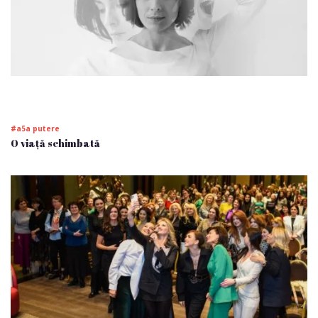
#a5a putere
O viață schimbată