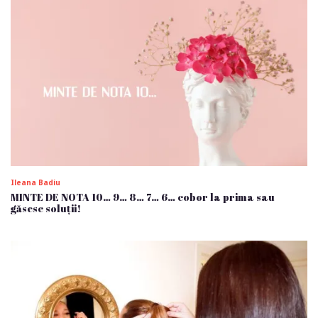
Ileana Badiu
MINTE DE NOTA 10… 9… 8… 7… 6… cobor la prima sau
găsesc soluții!