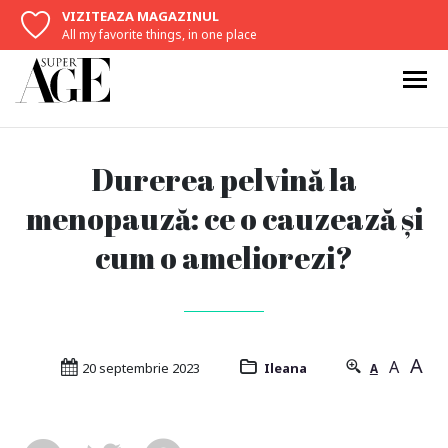
VIZITEAZA MAGAZINUL
All my favorite things, in one place
Durerea pelvină la
menopauză: ce o cauzează și
cum o ameliorezi?
A
A
20 septembrie 2023
Ileana
A