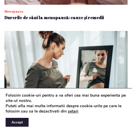
Menopauza
Durerile de sâni la menopauză: cauze și remedii
Folosim cookie-uri pentru a va oferi cea mai buna experienta pe
site-ul nostru.
Puteti afla mai multe informatii despre cookie-urile pe care le
Menopauza
folosim sau sa le dezactivati din
setari
Balonarea: de ce apare mai des la menopauză și ce poți
face pentru a o remedia
Accept