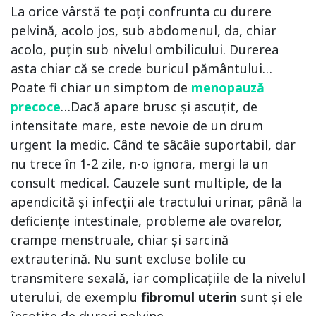
La orice vârstă te poți confrunta cu durere
pelvină, acolo jos, sub abdomenul, da, chiar
acolo, puțin sub nivelul ombilicului. Durerea
asta chiar că se crede buricul pământului…
Poate fi chiar un simptom de
menopauză
precoce
…Dacă apare brusc și ascuțit, de
intensitate mare, este nevoie de un drum
urgent la medic. Când te sâcâie suportabil, dar
nu trece în 1-2 zile, n-o ignora, mergi la un
consult medical. Cauzele sunt multiple, de la
apendicită și infecții ale tractului urinar, până la
deficiențe intestinale, probleme ale ovarelor,
crampe menstruale, chiar și sarcină
extrauterină. Nu sunt excluse bolile cu
transmitere sexală, iar complicațiile de la nivelul
uterului, de exemplu
fibromul uterin
sunt și ele