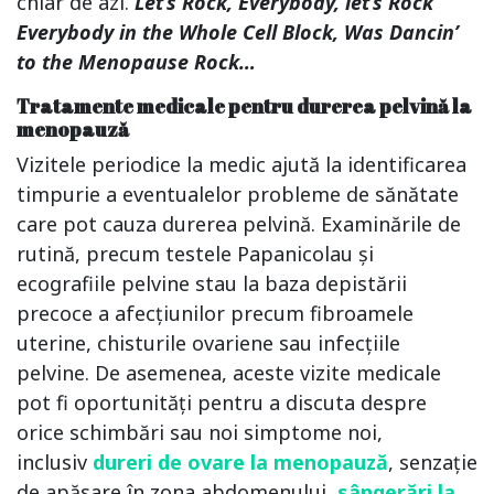
chiar de azi.
Let’s Rock, Everybody, let’s Rock
Everybody in the Whole Cell Block, Was Dancin’
to the Menopause Rock…
Tratamente medicale pentru durerea pelvină la
menopauză
Vizitele periodice la medic ajută la identificarea
timpurie a eventualelor probleme de sănătate
care pot cauza durerea pelvină. Examinările de
rutină, precum testele Papanicolau și
ecografiile pelvine stau la baza depistării
precoce a afecțiunilor precum fibroamele
uterine, chisturile ovariene sau infecțiile
pelvine. De asemenea, aceste vizite medicale
pot fi oportunități pentru a discuta despre
orice schimbări sau noi simptome noi,
inclusiv
dureri de ovare la menopauză
, senzație
de apăsare în zona abdomenului,
sângerări la