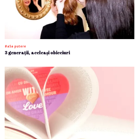
#a5a putere
3 generații, aceleași obiceiuri