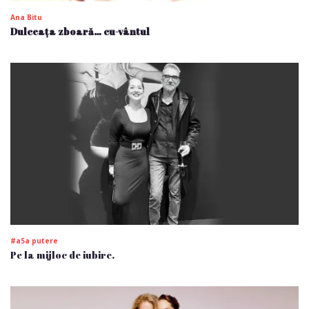
Ana Bitu
Dulceața zboară… cu-vântul
#a5a putere
Pe la mijloc de iubire.