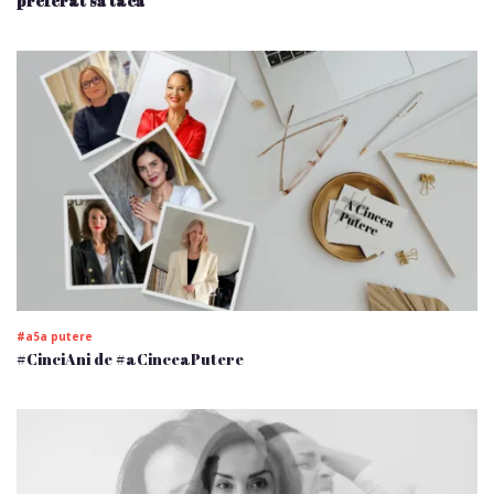
preferat să tacă
#a5a putere
#CinciAni de #aCinceaPutere