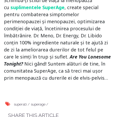
Schimbă-ți stilul de viață la menopauză
cu
suplimentele SuperAge
, create special
pentru combaterea simptomelor
perimenopauzei și menopauzei, optimizarea
condiției de viață, încetinirea procesului de
îmbătrânire. Dr. Meno, Dr. Energy, Dr. Libido
conțin 100% ingrediente naturale și te ajută zi
de zi la ameliorarea durerilor de tot felul pe
care le simți în trup și suflet.
Are You Lonesome
Tonight?
Nici gând! Suntem alături de tine, în
comunitatea SuperAge, ca să treci mai ușor
prin menopauză cu durerile ei de elvis-pelvis…
super40 /
superage /
SHARE THIS ARTICLE