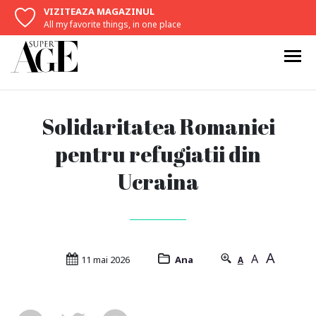
VIZITEAZA MAGAZINUL
All my favorite things, in one place
Solidaritatea Romaniei
pentru refugiatii din
Ucraina
A
A
11 mai 2026
Ana
A