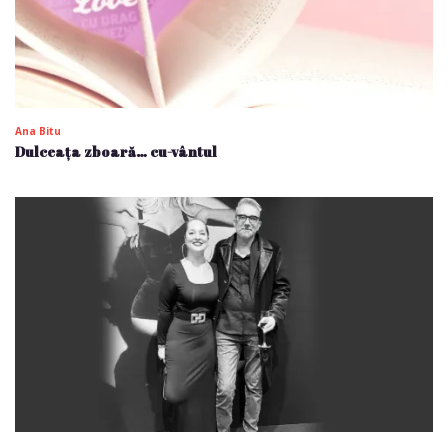
Ana Bitu
Dulceața zboară… cu-vântul