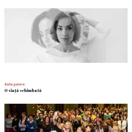
#a5a putere
O viață schimbată