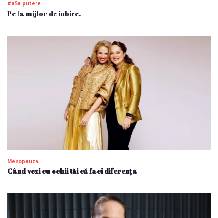
#a5a putere
Pe la mijloc de iubire.
Menopauza
Când vezi cu ochii tăi că faci diferența