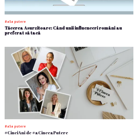
#a5a putere
Tăcerea Asurzitoare: Când unii influenceri români au
preferat să tacă
#a5a putere
#CinciAni de #aCinceaPutere