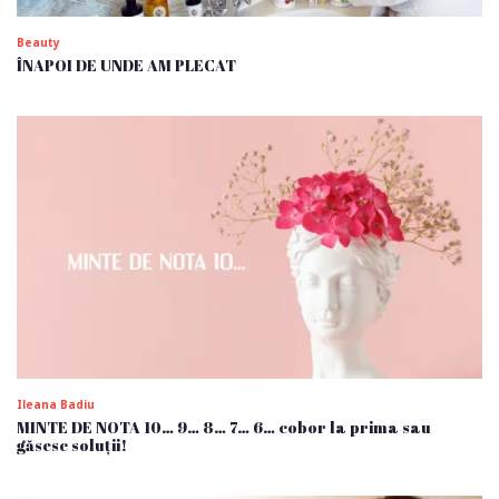
Beauty
ÎNAPOI DE UNDE AM PLECAT
Ileana Badiu
MINTE DE NOTA 10… 9… 8… 7… 6… cobor la prima sau
găsesc soluții!