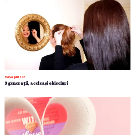
#a5a putere
3 generații, aceleași obiceiuri