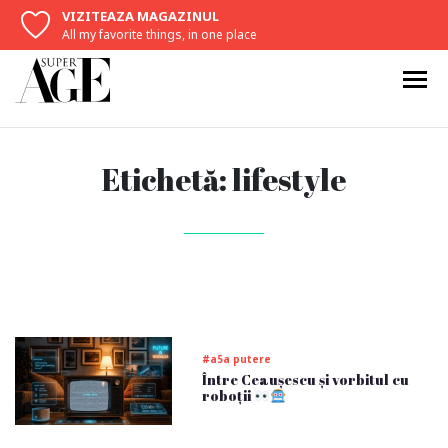
VIZITEAZA MAGAZINUL
All my favorite things, in one place
Etichetă:
lifestyle
#a5a putere
Între Ceaușescu și vorbitul cu
roboții