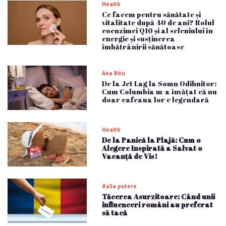
Health
Ce facem pentru sănătate și
vitalitate după 40 de ani? Rolul
coenzimei Q10 și al seleniului în
energie și susținerea
îmbătrânirii sănătoase
Ana Bitu
De la Jet Lag la Somn Odihnitor:
Cum Columbia m-a învățat că nu
doar cafeaua lor e legendară
Health
De la Panică la Plajă: Cum o
Alegere Inspirată a Salvat o
Vacanță de Vis!
#a5a putere
Tăcerea Asurzitoare: Când unii
influenceri români au preferat
să tacă