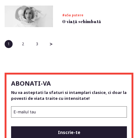
#a5a putere
O viață schimbată
>
1
2
3
ABONATI-VA
Nu va asteptati la sfaturi si intamplari clasice, ci doar la
povesti de viata traite cu intensitate!