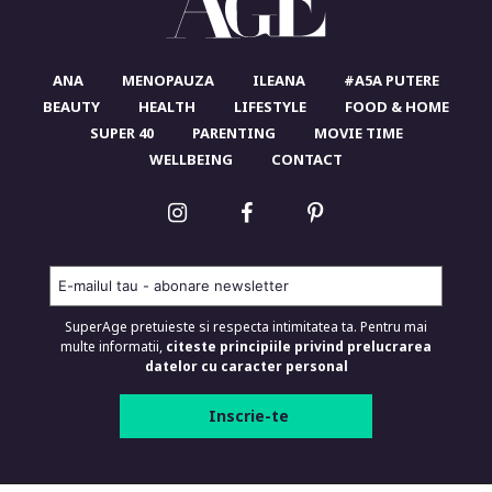
ANA
MENOPAUZA
ILEANA
#A5A PUTERE
BEAUTY
HEALTH
LIFESTYLE
FOOD & HOME
SUPER 40
PARENTING
MOVIE TIME
WELLBEING
CONTACT
SuperAge pretuieste si respecta intimitatea ta. Pentru mai
multe informatii,
citeste principiile privind prelucrarea
datelor cu caracter personal