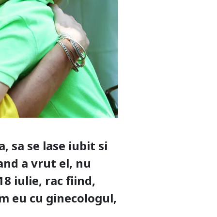
, sa se lase iubit si
cand a vrut el, nu
 iulie, rac fiind,
m eu cu ginecologul,