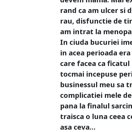
rand ca am ulcer si 
rau, disfunctie de t
am intrat la menopau
In ciuda bucuriei im
in acea perioada era
care facea ca ficatu
tocmai incepuse peri
businessul meu sa tr
complicatiei mele de
pana la finalul sarci
traisca o luna ceea 
asa ceva…