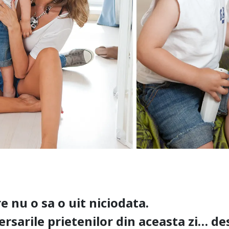
are nu o sa o uit niciodata.
versarile prietenilor din aceasta zi… de