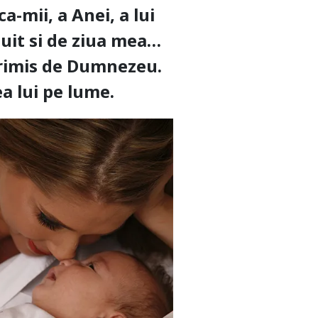
a-mii, a Anei, a lui
 uit si de ziua mea…
t trimis de Dumnezeu.
ea lui pe lume.