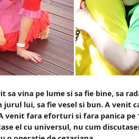
it sa vina pe lume si sa fie bine, sa rada
 jurul lui, sa fie vesel si bun. A venit 
 venit fara eforturi si fara panica pe 18
ase el cu universul, nu cum discutase
 cu o operatie de cezariana.