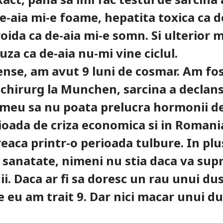
de-aia mi-e foame, hepatita toxica ca d
iroida ca de-aia mi-e somn. Si ulterior
za ca de-aia nu-mi vine ciclul.
ense, am avut 9 luni de cosmar. Am fo
 chirurg la Munchen, sarcina a declan
l meu sa nu poata prelucra hormonii de
oada de criza economica si in Romania
eaca printr-o perioada tulbure. In plu
 sanatate, nimeni nu stia daca va sup
nii. Daca ar fi sa doresc un rau unui du
ce eu am trait 9. Dar nici macar unui d