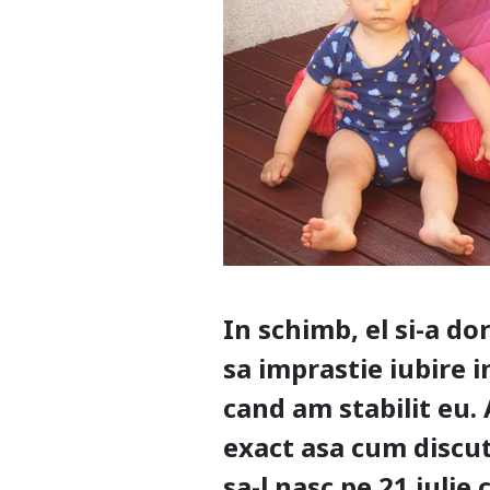
In schimb, el si-a dor
sa imprastie iubire in
cand am stabilit eu. A
exact asa cum discut
sa-l nasc pe 21 iulie