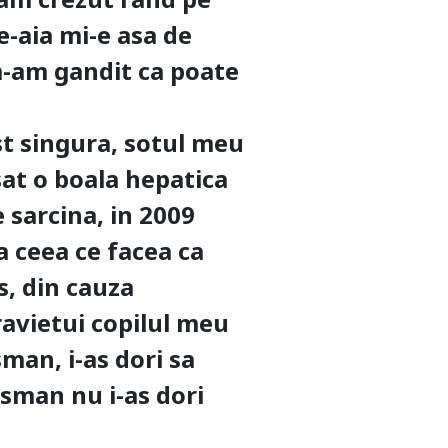
e-aia mi-e asa de
 m-am gandit ca poate
st singura, sotul meu
sat o boala hepatica
 sarcina, in 2009
 ceea ce facea ca
s, din cauza
ravietui copilul meu
sman, i-as dori sa
usman nu i-as dori