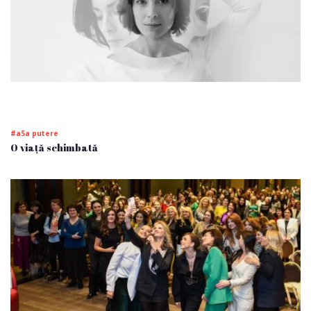
#a5a putere
O viață schimbată