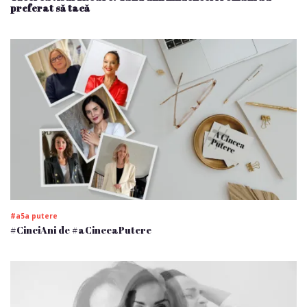
preferat să tacă
#a5a putere
#CinciAni de #aCinceaPutere