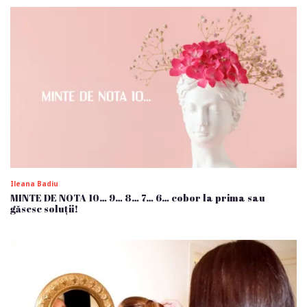
Ileana Badiu
MINTE DE NOTA 10… 9… 8… 7… 6… cobor la prima sau
găsesc soluții!