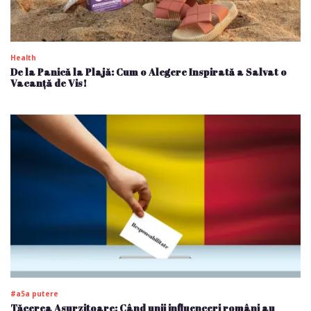
Health
De la Panică la Plajă: Cum o Alegere Inspirată a Salvat o
Vacanță de Vis!
#a5a putere
Tăcerea Asurzitoare: Când unii influenceri români au