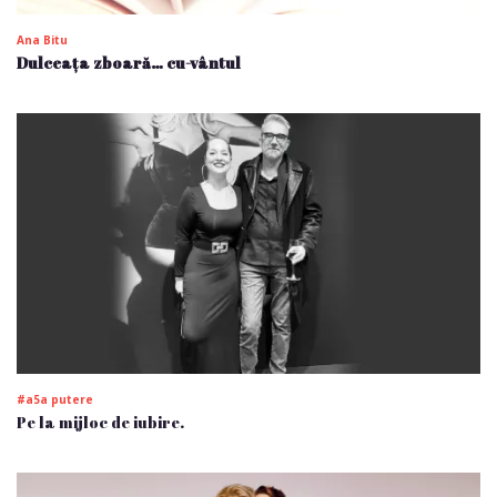
Ana Bitu
Dulceața zboară… cu-vântul
#a5a putere
Pe la mijloc de iubire.