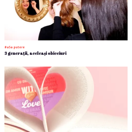
#a5a putere
3 generații, aceleași obiceiuri