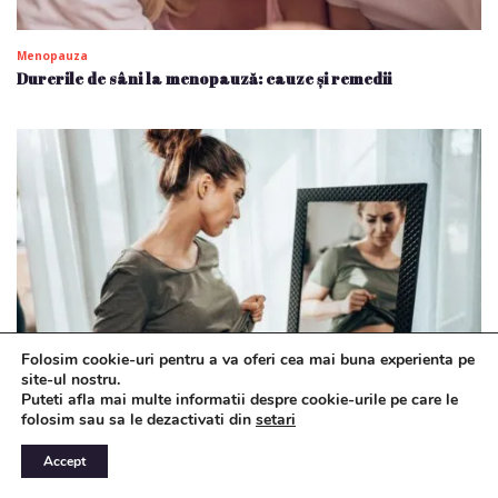
Menopauza
Durerile de sâni la menopauză: cauze și remedii
Folosim cookie-uri pentru a va oferi cea mai buna experienta pe
site-ul nostru.
Puteti afla mai multe informatii despre cookie-urile pe care le
Menopauza
folosim sau sa le dezactivati din
setari
Balonarea: de ce apare mai des la menopauză și ce poți
face pentru a o remedia
Accept