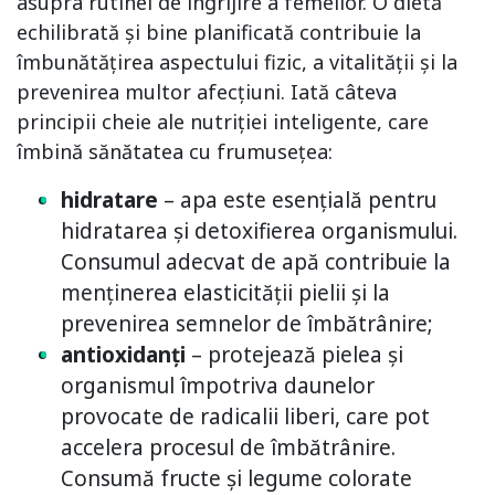
asupra rutinei de îngrijire a femeilor. O dietă
echilibrată și bine planificată contribuie la
îmbunătățirea aspectului fizic, a vitalității și la
prevenirea multor afecțiuni. Iată câteva
principii cheie ale nutriției inteligente, care
îmbină sănătatea cu frumusețea:
hidratare
– apa este esențială pentru
hidratarea și detoxifierea organismului.
Consumul adecvat de apă contribuie la
menținerea elasticității pielii și la
prevenirea semnelor de îmbătrânire;
antioxidanți
– protejează pielea și
organismul împotriva daunelor
provocate de radicalii liberi, care pot
accelera procesul de îmbătrânire.
Consumă fructe și legume colorate