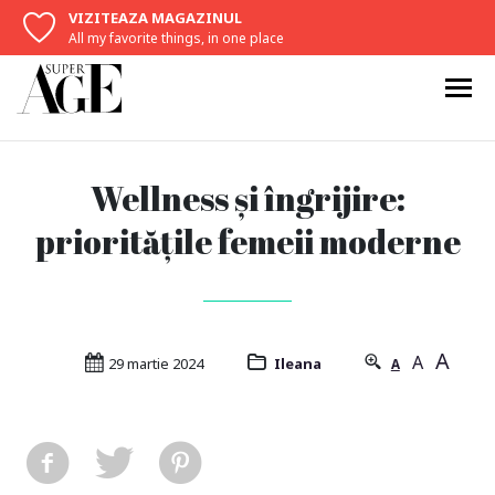
VIZITEAZA MAGAZINUL
All my favorite things, in one place
Wellness și îngrijire:
prioritățile femeii moderne
A
A
29 martie 2024
Ileana
A