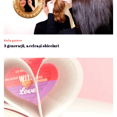
#a5a putere
3 generații, aceleași obiceiuri