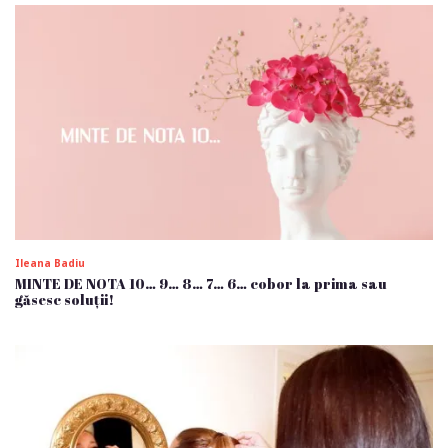
Ileana Badiu
MINTE DE NOTA 10… 9… 8… 7… 6… cobor la prima sau
găsesc soluții!