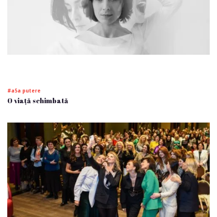
#a5a putere
O viață schimbată