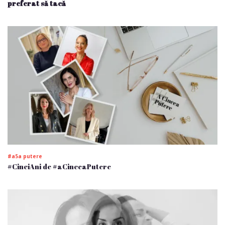
preferat să tacă
#a5a putere
#CinciAni de #aCinceaPutere