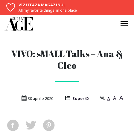
VIZITEAZA MAGAZINUL
All my favorite things, in one place
VIVO: sMALL Talks – Ana &
Cleo
A
A
30 aprilie 2020
Super40
A