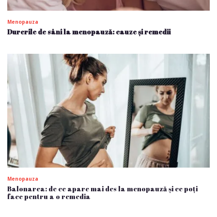
Menopauza
Durerile de sâni la menopauză: cauze și remedii
Menopauza
Balonarea: de ce apare mai des la menopauză și ce poți
face pentru a o remedia