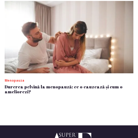
Menopauza
Durerea pelvină la menopauză: ce o cauzează și cum o
ameliorezi?