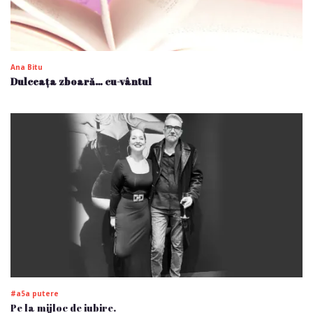
Ana Bitu
Dulceața zboară… cu-vântul
#a5a putere
Pe la mijloc de iubire.