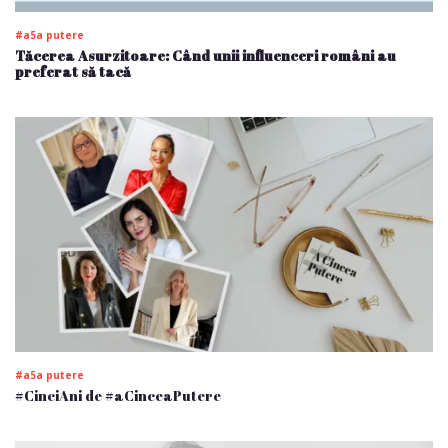
#a5a putere
Tăcerea Asurzitoare: Când unii influenceri români au
preferat să tacă
#a5a putere
#CinciAni de #aCinceaPutere