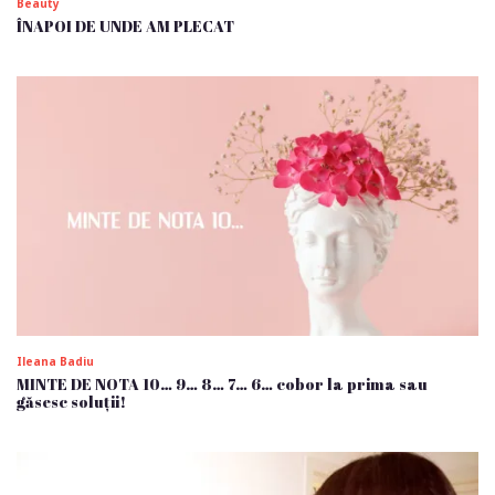
Beauty
ÎNAPOI DE UNDE AM PLECAT
Ileana Badiu
MINTE DE NOTA 10… 9… 8… 7… 6… cobor la prima sau
găsesc soluții!