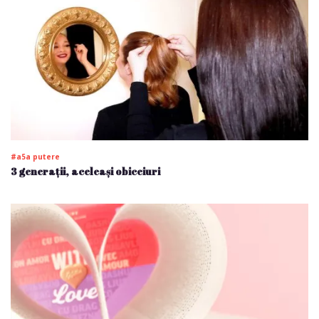
#a5a putere
3 generații, aceleași obiceiuri