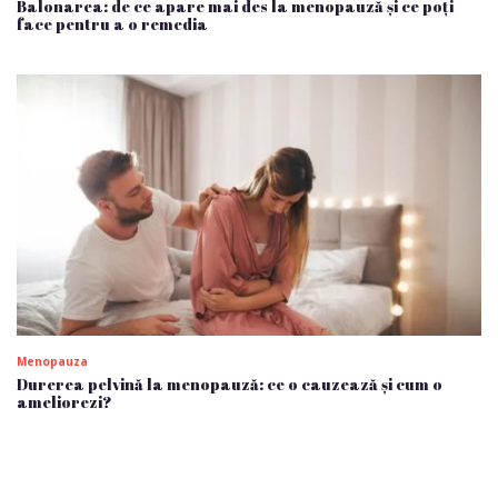
Balonarea: de ce apare mai des la menopauză și ce poți
face pentru a o remedia
Menopauza
Durerea pelvină la menopauză: ce o cauzează și cum o
ameliorezi?