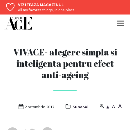
VIZITEAZA MAGAZINUL
All my favorite things, in one place
VIVACE- alegere simpla si
inteligenta pentru efect
anti-ageing
A
A
2 octombrie 2017
Super40
A