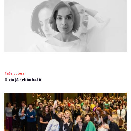
#a5a putere
O viață schimbată