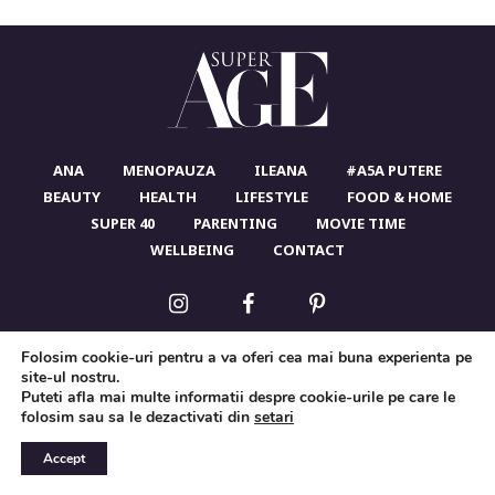
ANA
MENOPAUZA
ILEANA
#A5A PUTERE
BEAUTY
HEALTH
LIFESTYLE
FOOD & HOME
SUPER 40
PARENTING
MOVIE TIME
WELLBEING
CONTACT
Folosim cookie-uri pentru a va oferi cea mai buna experienta pe
site-ul nostru.
Puteti afla mai multe informatii despre cookie-urile pe care le
folosim sau sa le dezactivati din
setari
SuperAge pretuieste si respecta intimitatea ta. Pentru mai
multe informatii,
citeste principiile privind prelucrarea
datelor cu caracter personal
Accept