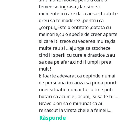
femee se ingrasa ,dar sint si
momente in care daca ai sarit calul e
greu sa te moderezi,pentru ca
,,corpul,,Este o entitate ,dotata cu
memorie,cu o specIe de creer aparte
si care iti trece cu vederea multe,da
multe rau si …ajunge sa stocheze
cind il sperii cu curele drastice ,sau
sa dea pe afara,cind il umpli prea
mult !
E foarte adevarat ca depinde numai
de persoana in cauza sa puna punct
unei situatii ,numai tu cu tine poti
hotari ca acum e ,,acum,, si sa te tii …
Bravo ,Corina e minunat ca ai
renascut la virsta cheie a femeii…
Răspunde