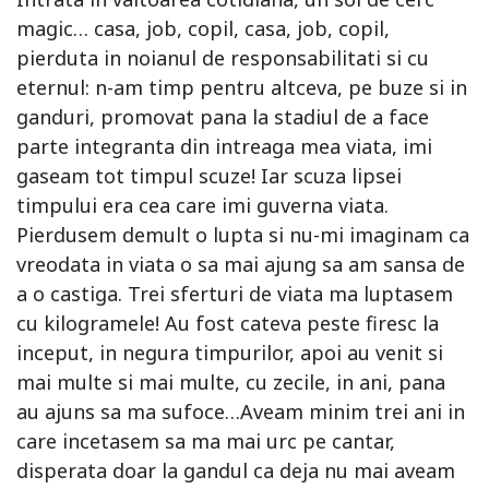
magic… casa, job, copil, casa, job, copil,
pierduta in noianul de responsabilitati si cu
eternul: n-am timp pentru altceva, pe buze si in
ganduri, promovat pana la stadiul de a face
parte integranta din intreaga mea viata, imi
gaseam tot timpul scuze! Iar scuza lipsei
timpului era cea care imi guverna viata.
Pierdusem demult o lupta si nu-mi imaginam ca
vreodata in viata o sa mai ajung sa am sansa de
a o castiga. Trei sferturi de viata ma luptasem
cu kilogramele! Au fost cateva peste firesc la
inceput, in negura timpurilor, apoi au venit si
mai multe si mai multe, cu zecile, in ani, pana
au ajuns sa ma sufoce…Aveam minim trei ani in
care incetasem sa ma mai urc pe cantar,
disperata doar la gandul ca deja nu mai aveam