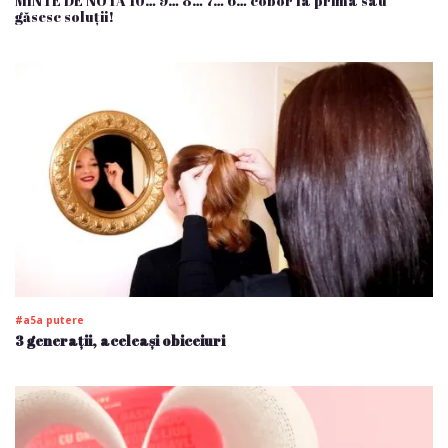
MINTE DE NOTA 10… 9… 8… 7… 6… cobor la prima sau
găsesc soluții!
#a5a putere
3 generații, aceleași obiceiuri