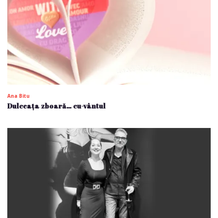
Ana Bitu
Dulceața zboară… cu-vântul