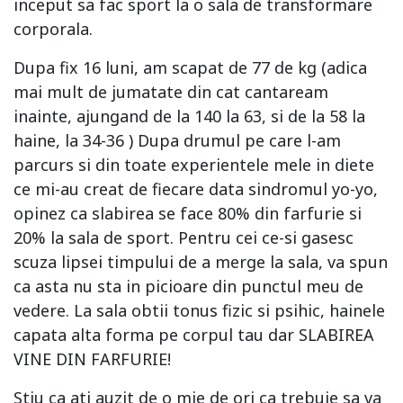
inceput sa fac sport la o sala de transformare
corporala.
Dupa fix 16 luni, am scapat de 77 de kg (adica
mai mult de jumatate din cat cantaream
inainte, ajungand de la 140 la 63, si de la 58 la
haine, la 34-36 ) Dupa drumul pe care l-am
parcurs si din toate experientele mele in diete
ce mi-au creat de fiecare data sindromul yo-yo,
opinez ca slabirea se face 80% din farfurie si
20% la sala de sport. Pentru cei ce-si gasesc
scuza lipsei timpului de a merge la sala, va spun
ca asta nu sta in picioare din punctul meu de
vedere. La sala obtii tonus fizic si psihic, hainele
capata alta forma pe corpul tau dar SLABIREA
VINE DIN FARFURIE!
Stiu ca ati auzit de o mie de ori ca trebuie sa va