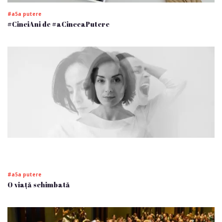
#a5a putere
#CinciAni de #aCinceaPutere
#a5a putere
O viață schimbată