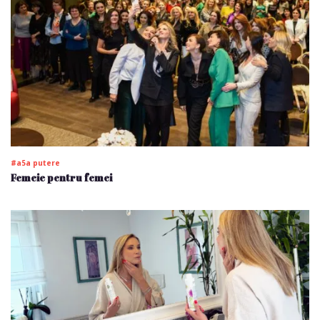
#a5a putere
Femeie pentru femei