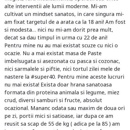
alte interventii ale lumii moderne. Mi-am
cultivat un mindset sanatos, in care singura mi-
am fixat targetul de a arata ca la 18 ani! Am fost
si modesta… nici nu mi-am dorit prea mult,
decat sa dau timpul in urma cu 22 de ani!
Pentru mine nu au mai existat scuze cu nici o
ocazie. Nu a mai existat masa de Paste
imbelsugata si asezonata cu pasca si cozonac,
nici sarmalele si piftie, nici tortul zilei mele de
nastere la #super40. Pentru mine aceste lucruri
nu mai exista! Exista doar hrana sanatoasa
formata din proteina animala si legume, miez
crud, diversi samburi si fructe, absolut
ocazional. Mananc odata sau maxim de doua ori
pe zi, portii mici si satioase, iar dupa ce am
reusit sa scap de 55 de kg ( adica pe la 85 ) am