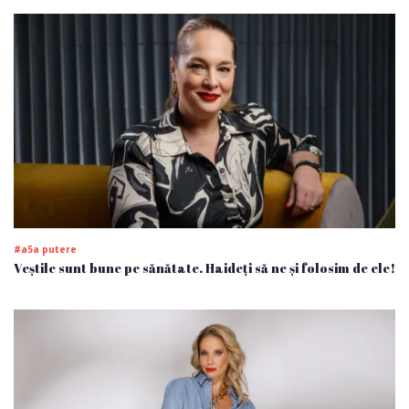
#a5a putere
Veștile sunt bune pe sănătate. Haideți să ne și folosim de ele!