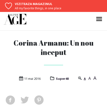
VIZITEAZA MAGAZINUL
All my favorite things, in one place
Corina Armanu: Un nou
inceput
A
A
11 mai 2016
Super40
A