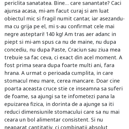
periclita sanatatea. Bine… care sanantate? Caci
ajunsa acasa, mi-am facut curaj si am luat
obiectul mic si fragil numit cantar, iar asezandu-
ma cu grija pe el, mi s-au confirmat cele mai
negre asteptari! 140 kg! Am tras aer adanc in
piept si mi-am spus ca nu de maine, nu dupa
concediu, nu dupa Paste, Craciun sau ziua mea
trebuie sa fac ceva, ci exact din acel moment. A
fost prima seara dupa foarte multi ani, fara
hrana. A urmat o perioada cumplita, in care
stomacul meu mare, cerea mancare. Doar cine
poarta aceasta cruce stie ce inseamna sa suferi
de foame, sa ajungi sa te infometezi pana la
epuizarea fizica, in dorinta de a ajunge sa iti
reduci dimensiunile stomacului care sa nu mai
ceara un bol alimentar consistent. Si nu
neaparat cantitativ, ci combinatii absolut