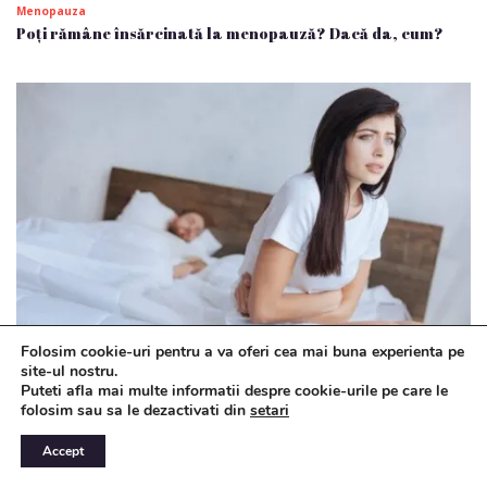
Menopauza
Poți rămâne însărcinată la menopauză? Dacă da, cum?
Folosim cookie-uri pentru a va oferi cea mai buna experienta pe
Menopauza
site-ul nostru.
De ce dor ovarele la menopauză: posibile explicații
Puteti afla mai multe informatii despre cookie-urile pe care le
folosim sau sa le dezactivati din
setari
Accept