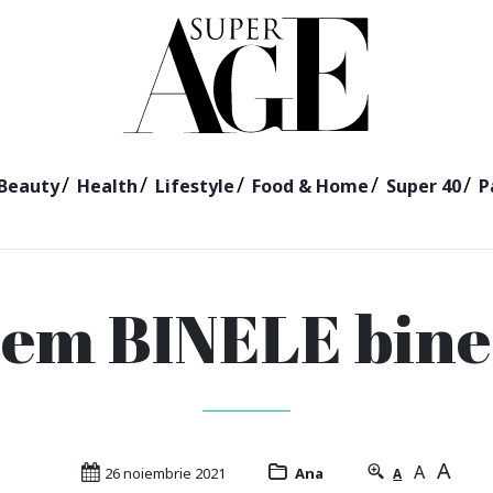
Beauty
Health
Lifestyle
Food & Home
Super 40
P
nem BINELE bine 
A
A
26 noiembrie 2021
Ana
A