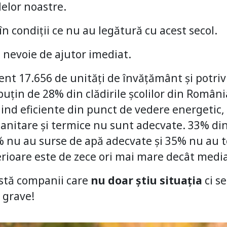
lelor noastre.
în condiții ce nu au legătură cu acest secol.
 nevoie de ajutor imediat.
nt 17.656 de unități de învățământ și potriv
puțin de 28% din clădirile școlilor din Români
iind eficiente din punct de vedere energetic, 
 sanitare și termice nu sunt adecvate. 33% din
% nu au surse de apă adecvate și 35% nu au t
rioare este de zece ori mai mare decât medi
istă companii care
nu doar știu situația
ci s
 grave!