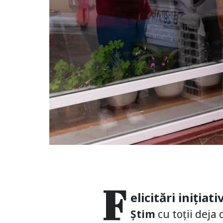
F
elicitări inițiati
Știm
cu toții deja 