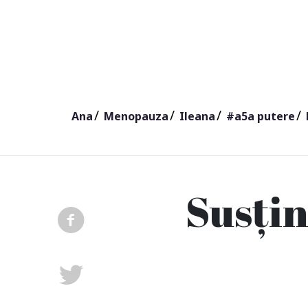
Ana
Menopauza
Ileana
#a5a putere
Susți