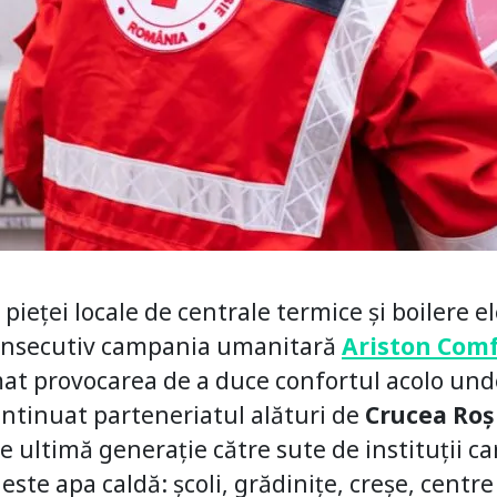
pieței locale de centrale termice și boilere e
consecutiv campania umanitară
Ariston Comf
at provocarea de a duce confortul acolo unde
ntinuat parteneriatul alături de
Crucea Ro
e ultimă generație către sute de instituții ca
te apa caldă: școli, grădinițe, creșe, centre 