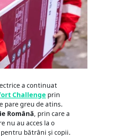
lectrice a continuat
ort Challenge
prin
 pare greu de atins.
șie Română
, prin care a
re nu au acces la o
pentru bătrâni și copii.