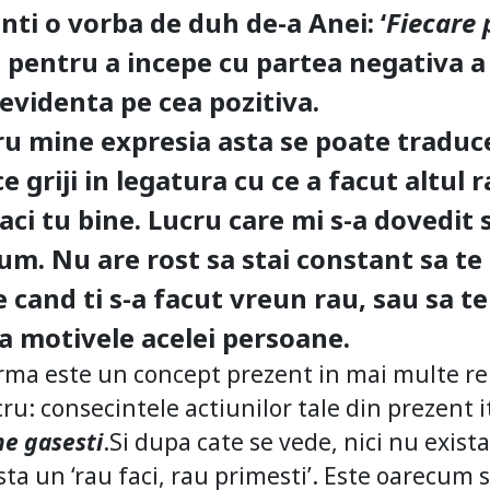
nti o vorba de duh de-a Anei: ‘
Fiecare 
u pentru a incepe cu partea negativa a 
 evidenta pe cea pozitiva.
ru mine expresia asta se poate traduc
e griji in legatura cu ce a facut altul 
ci tu bine. Lucru care mi s-a dovedit 
um. Nu are rost sa stai constant sa te
cand ti s-a facut vreun rau, sau sa t
a motivele acelei persoane.
rma este un concept prezent in mai multe relig
u: consecintele actiunilor tale din prezent it
ne gasesti
.Si dupa cate se vede, nici nu exist
ta un ‘rau faci, rau primesti’. Este oarecum s