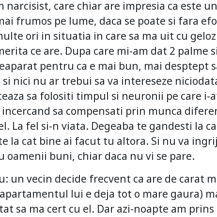
 narcisist, care chiar are impresia ca este u
mai frumos pe lume, daca se poate si fara efo
ulte ori in situatia in care sa ma uit cu geloz
merita ce are. Dupa care mi-am dat 2 palme 
neaparat pentru ca e mai bun, mai desptept 
si nici nu ar trebui sa va intereseze niciodat
aza sa folositi timpul si neuronii pe care i-a
i incercand sa compensati prin munca diferen
l. La fel si-n viata. Degeaba te gandesti la c
 la cat bine ai facut tu altora. Si nu va ingr
cu oamenii buni, chiar daca nu vi se pare.
 un vecin decide frecvent ca are de carat mo
a apartamentul lui e deja tot o mare gaura) m
tat sa ma cert cu el. Dar azi-noapte am prin