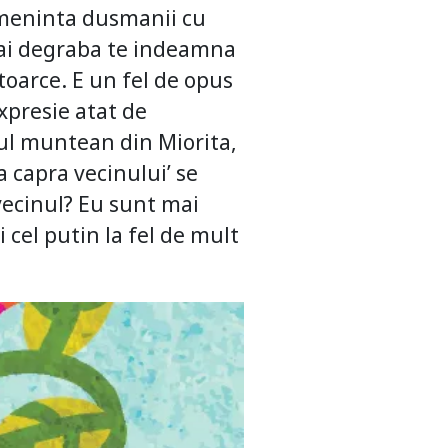
 ameninta dusmanii cu
Mai degraba te indeamna
ntoarce. E un fel de opus
expresie atat de
ul muntean din Miorita,
a capra vecinului’ se
vecinul? Eu sunt mai
 cel putin la fel de mult