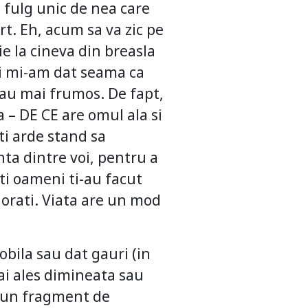
n fulg unic de nea care
rt. Eh, acum sa va zic pe
ie la cineva din breasla
si mi-am dat seama ca
sau mai frumos. De fapt,
a – DE CE are omul ala si
ti arde stand sa
ta dintre voi, pentru a
ati oameni ti-au facut
ijorati. Viata are un mod
bila sau dat gauri (in
ai ales dimineata sau
s un fragment de