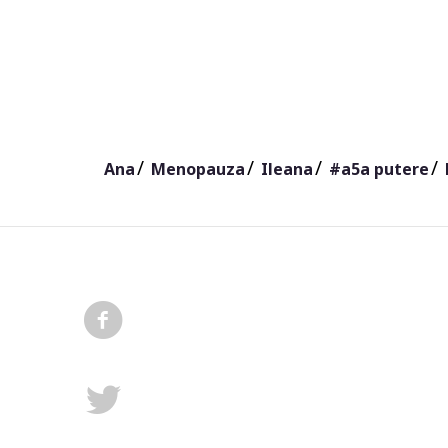
Ana
Menopauza
Ileana
#a5a putere