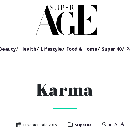
Beauty
Health
Lifestyle
Food & Home
Super 40
P
Karma
A
A
11 septembrie 2016
Super40
A