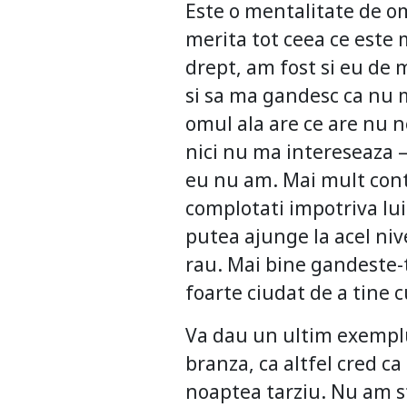
Este o mentalitate de om
merita tot ceea ce este 
drept, am fost si eu de m
si sa ma gandesc ca nu 
omul ala are ce are nu 
nici nu ma intereseaza – 
eu nu am. Mai mult conte
complotati impotriva lu
putea ajunge la acel nive
rau. Mai bine gandeste-te
foarte ciudat de a tine 
Va dau un ultim exemplu:
branza, ca altfel cred c
noaptea tarziu. Nu am s