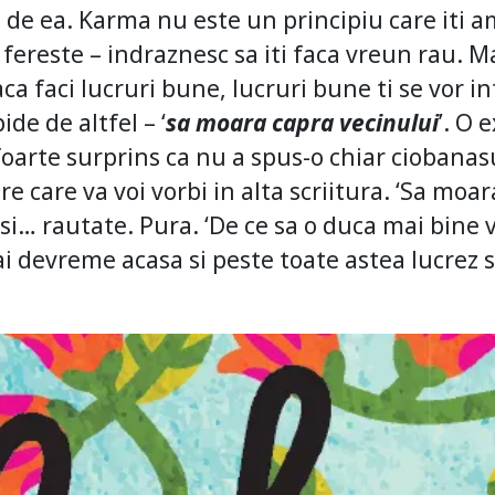
a de ea. Karma nu este un principiu care iti
ereste – indraznesc sa iti faca vreun rau. 
Daca faci lucruri bune, lucruri bune ti se vor i
ide de altfel – ‘
sa moara capra vecinului
’. O 
oarte surprins ca nu a spus-o chiar ciobanas
re care va voi vorbi in alta scriitura. ‘Sa moar
si… rautate. Pura. ‘De ce sa o duca mai bine 
 devreme acasa si peste toate astea lucrez si