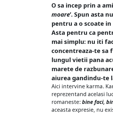
O sa incep prin a ami
moare
’. Spun asta n
pentru a o scoate in
Asta pentru ca pent
mai simplu: nu iti fac
concentreaza-te sa fa
lungul vietii pana ac
marete de razbunare 
aiurea gandindu-te l
Aici intervine karma. Ka
reprezentand acelasi lucr
romaneste:
bine faci, bi
aceasta expresie, nu exis