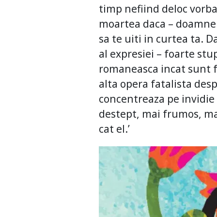
timp nefiind deloc vorb
moartea daca – doamne f
sa te uiti in curtea ta. 
al expresiei – foarte stup
romaneasca incat sunt f
alta opera fatalista desp
concentreaza pe invidie 
destept, mai frumos, mai
cat el.’