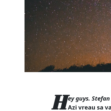
H
ey guys. Stefan
Azi vreau sa v