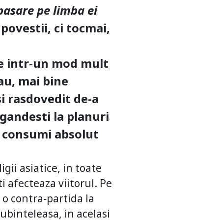
pasare pe limba ei
povestii, ci tocmai,
e intr-un mod mult
rau, mai bine
si rasdovedit de-a
 gandesti la planuri
e consumi absolut
ii asiatice, in toate
i afecteaza viitorul. Pe
a o contra-partida la
ubinteleasa, in acelasi