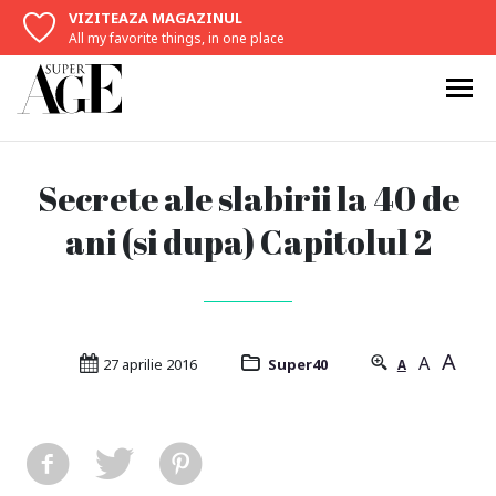
VIZITEAZA MAGAZINUL
All my favorite things, in one place
Secrete ale slabirii la 40 de
ani (si dupa) Capitolul 2
A
A
27 aprilie 2016
Super40
A