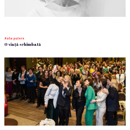
#a5a putere
O viață schimbată