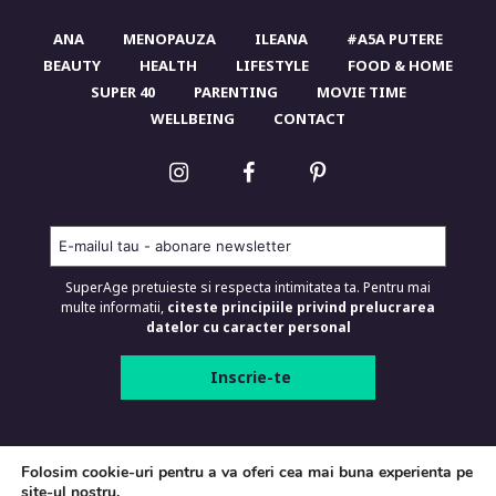
ANA
MENOPAUZA
ILEANA
#A5A PUTERE
BEAUTY
HEALTH
LIFESTYLE
FOOD & HOME
SUPER 40
PARENTING
MOVIE TIME
WELLBEING
CONTACT
SuperAge pretuieste si respecta intimitatea ta. Pentru mai
multe informatii,
citeste principiile privind prelucrarea
datelor cu caracter personal
SUPERAGE.RO © 2026 Toate drepturile
Folosim cookie-uri pentru a va oferi cea mai buna experienta pe
rezervate.
site-ul nostru.