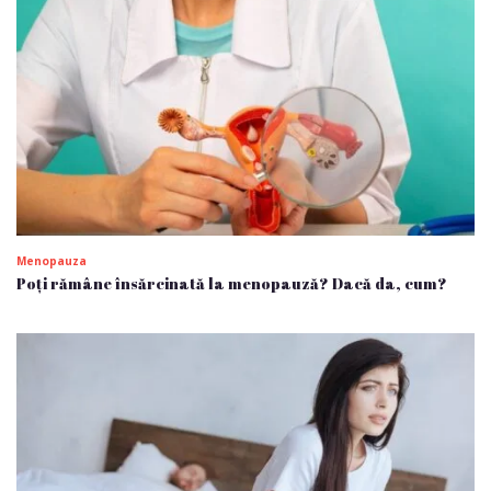
Menopauza
Poți rămâne însărcinată la menopauză? Dacă da, cum?