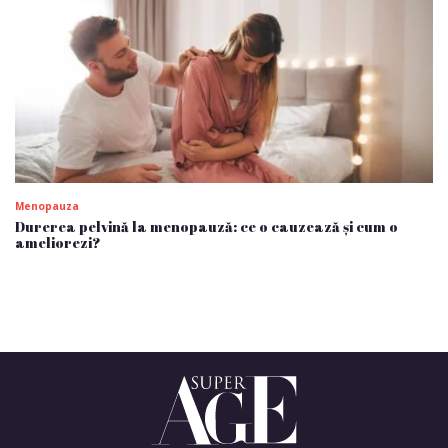
Menopauza
Durerea pelvină la menopauză: ce o cauzează și cum o
ameliorezi?