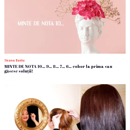
Ileana Badiu
MINTE DE NOTA 10… 9… 8… 7… 6… cobor la prima sau
găsesc soluții!