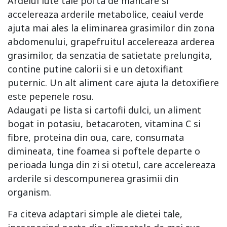
Ardeiul iute taie pofta de mancare si
accelereaza arderile metabolice, ceaiul verde
ajuta mai ales la eliminarea grasimilor din zona
abdomenului, grapefruitul accelereaza arderea
grasimilor, da senzatia de satietate prelungita,
contine putine calorii si e un detoxifiant
puternic. Un alt aliment care ajuta la detoxifiere
este pepenele rosu.
Adaugati pe lista si cartofii dulci, un aliment
bogat in potasiu, betacaroten, vitamina C si
fibre, proteina din oua, care, consumata
dimineata, tine foamea si poftele departe o
perioada lunga din zi si otetul, care accelereaza
arderile si descompunerea grasimii din
organism.
Fa citeva adaptari simple ale dietei tale,