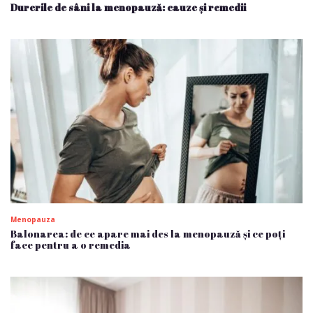
Durerile de sâni la menopauză: cauze și remedii
Menopauza
Balonarea: de ce apare mai des la menopauză și ce poți
face pentru a o remedia