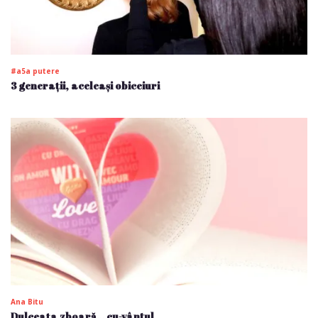
#a5a putere
3 generații, aceleași obiceiuri
Ana Bitu
Dulceața zboară… cu-vântul