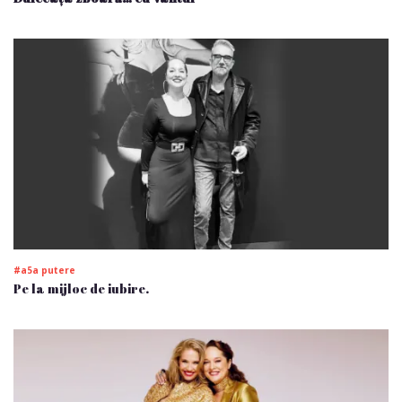
#a5a putere
Pe la mijloc de iubire.