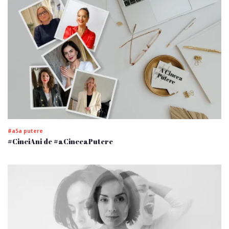
#a5a putere
#CinciAni de #aCinceaPutere