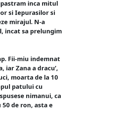
i pastram inca mitul
or si Iepurasilor si
eze mirajul. N-a
il, incat sa prelungim
ap. Fii-miu indemnat
a, iar Zana a dracu’,
uci, moarta de la 10
apul patului cu
u spusese nimanui, ca
 50 de ron, asta e