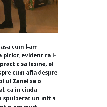
 asa cum l-am
 picior, evident ca i-
practic sa lesine, el
espre cum afla despre
ilul Zanei sa o
l, ca in ciuda
s-a spulberat un mit a
ent n-am avut