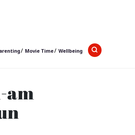
arenting
Movie Time
Wellbeing
l-am
iun