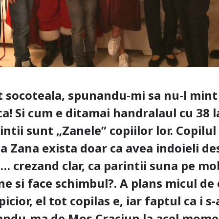
t socoteala, spunandu-mi sa nu-l mint
ca! Si cum e ditamai handralaul cu 38 la
tii sunt „Zanele” copiilor lor. Copilul 
ca Zana exista doar ca avea indoieli d
… crezand clar, ca parintii suna pe mob
e si face schimbul?. A plans micul de e
picior, el tot copilas e, iar faptul ca i 
bandu-ma de Mos Craciun la acel mom