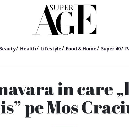
Beauty
Health
Lifestyle
Food & Home
Super 40
P
mavara in care „
is” pe Mos Crac