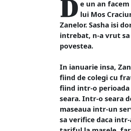
D
e un an facem 
lui Mos Craciun
Zanelor. Sasha isi do
intrebat, n-a vrut sa
povestea.
In ianuarie insa, Za
fiind de colegi cu fr
fiind intr-o perioada
seara. Intr-o seara d
maseaua ‪intr-un serv
sa verifice daca int
tariful la masele, far