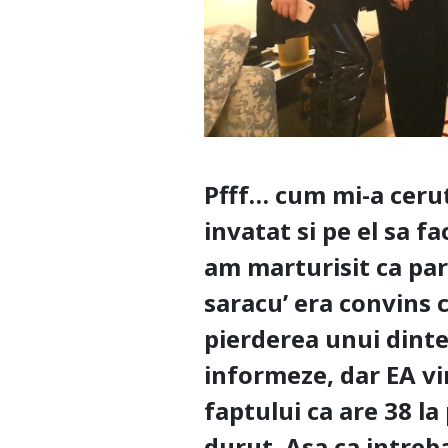
Pfff… cum mi-a ceru
invatat si pe el sa fa
am marturisit ca parin
saracu’ era convins 
pierderea unui dinte
informeze, dar EA vin
faptului ca are 38 la 
durut. Asa ca intre