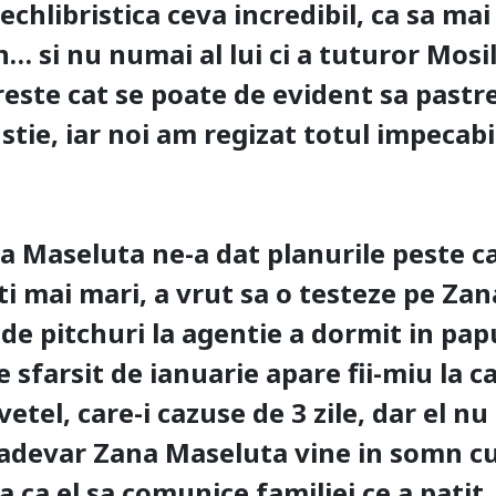
echlibristica ceva incredibil, ca sa ma
… si nu numai al lui ci a tuturor Mosil
reste cat se poate de evident sa pastr
 stie, iar noi am regizat totul impecab
na Maseluta ne-a dat planurile peste c
ati mai mari, a vrut sa o testeze pe Zan
 de pitchuri la agentie a dormit in pap
e sfarsit de ianuarie apare fii-miu la c
etel, care-i‬ cazuse de 3 zile, dar el n
r-adevar Zana Maseluta vine in somn cu
a ca el sa comunice familiei ce a patit.