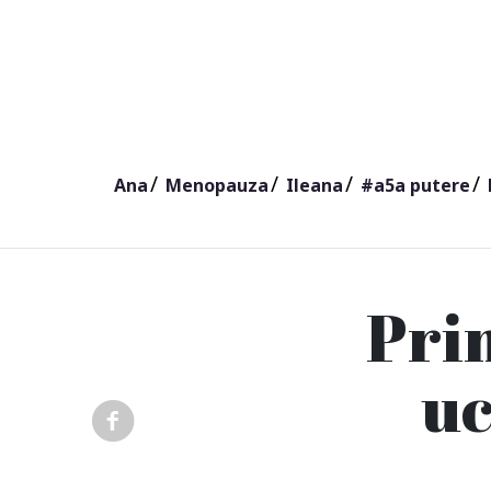
Ana
Menopauza
Ileana
#a5a putere
Pri
uc