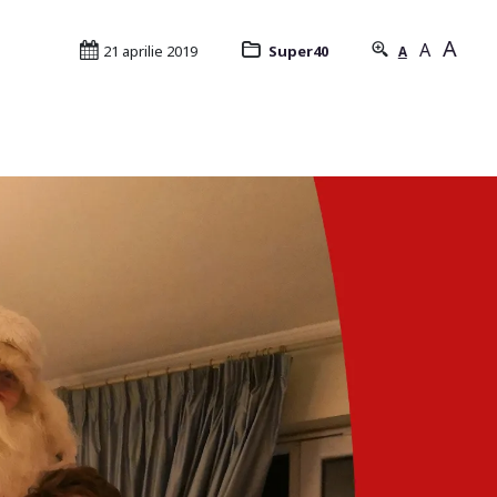
A
A
21 aprilie 2019
Super40
A