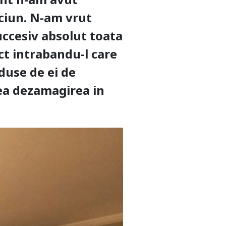
aciun. N-am vrut
succesiv absolut toata
ct intrabandu-l care
duse de ei de
tea dezamagirea in