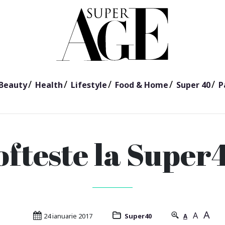
Beauty
Health
Lifestyle
Food & Home
Super 40
P
ofteste la Super
A
A
24 ianuarie 2017
Super40
A