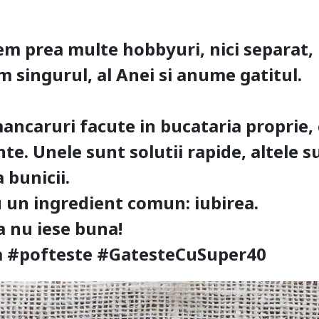
m prea multe hobbyuri, nici separat, 
 singurul, al Anei si anume gatitul.
ncaruri facute in bucataria proprie,
nte. Unele sunt solutii rapide, altele
 bunicii.
u un ingredient comun: iubirea.
a nu iese buna!
 la #pofteste #GatesteCuSuper40