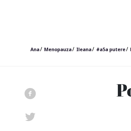
Ana
Menopauza
Ileana
#a5a putere
P