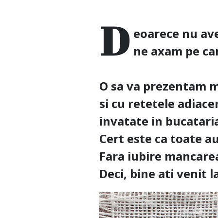
D
eoarece nu ave
ne axam pe cam
O sa va prezentam ma
si cu retetele adiace
invatate in bucataria
Cert este ca toate a
Fara iubire mancare
Deci, bine ati venit