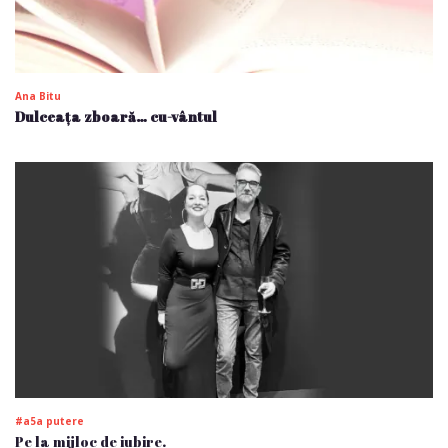
Ana Bitu
Dulceața zboară… cu-vântul
#a5a putere
Pe la mijloc de iubire.