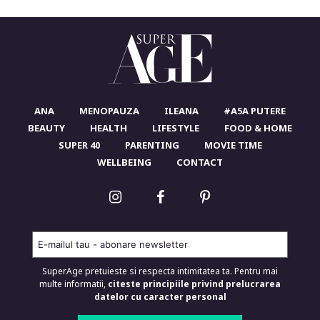
ANA
MENOPAUZA
ILEANA
#A5A PUTERE
BEAUTY
HEALTH
LIFESTYLE
FOOD & HOME
SUPER 40
PARENTING
MOVIE TIME
WELLBEING
CONTACT
SuperAge pretuieste si respecta intimitatea ta. Pentru mai
multe informatii,
citeste principiile privind prelucrarea
datelor cu caracter personal