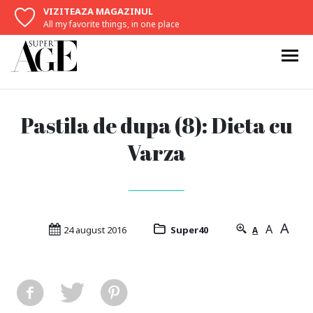
VIZITEAZA MAGAZINUL
All my favorite things, in one place
Pastila de dupa (8): Dieta cu
Varza
A
A
24 august 2016
Super40
A