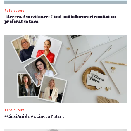
#a5a putere
Tăcerea Asurzitoare: Când unii influenceri români au
preferat să tacă
#a5a putere
#CinciAni de #aCinceaPutere