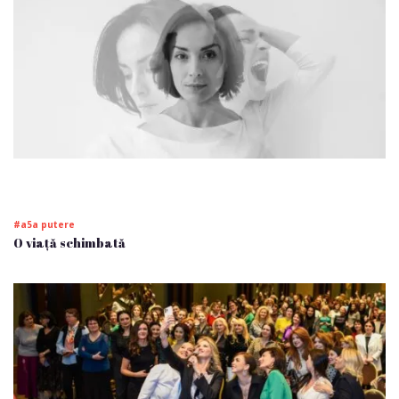
#a5a putere
O viață schimbată