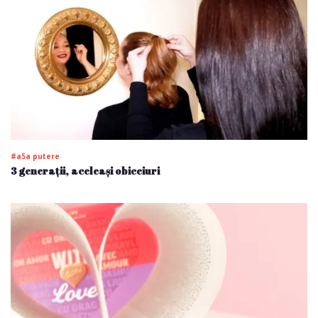
#a5a putere
3 generații, aceleași obiceiuri