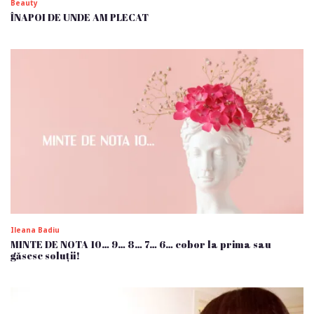
Beauty
ÎNAPOI DE UNDE AM PLECAT
Ileana Badiu
MINTE DE NOTA 10… 9… 8… 7… 6… cobor la prima sau
găsesc soluții!