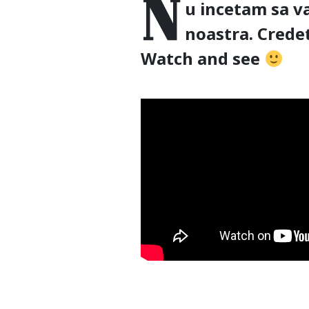
N
u incetam sa va
noastra. Credet
Watch and see