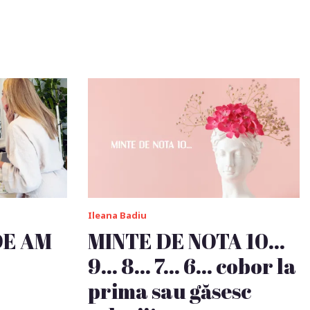
Ileana Badiu
DE AM
MINTE DE NOTA 10…
9… 8… 7… 6… cobor la
prima sau găsesc