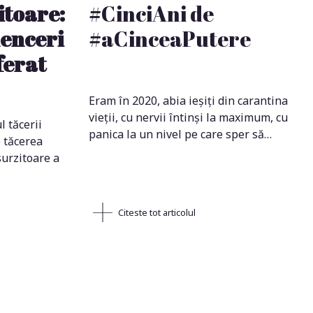
itoare:
#CinciAni de
uenceri
#aCinceaPutere
ferat
Eram în 2020, abia ieșiți din carantina
vieții, cu nervii întinși la maximum, cu
l tăcerii
panica la un nivel pe care sper să…
 tăcerea
surzitoare a
Citeste tot articolul