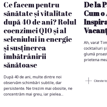
Ce facem pentru
De la P
sănătate și vitalitate
Cum o 
după 40 de ani? Rolul
Inspira
coenzimei Q10 și al
Vacanț
seleniului în energie
Ah, vara! Tim
și susținerea
cocktailuri și
îmbătrânirii
glumă proast
prietena me
sănătoase
După 40 de ani, multe dintre noi
Citeste to
observăm schimbări subtile, dar
persistente. Ne trezim mai obosite, ne
concentrăm mai greu, iar pielea…