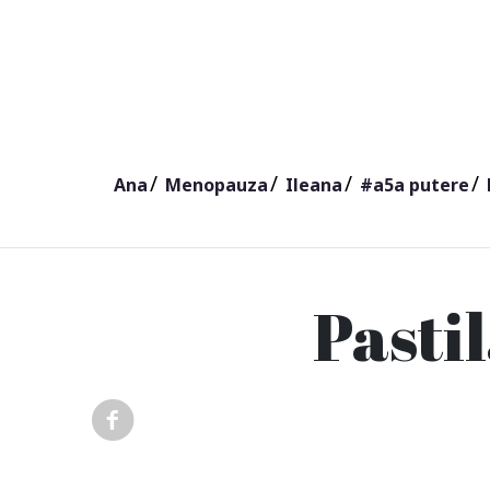
Ana
Menopauza
Ileana
#a5a putere
Pastil