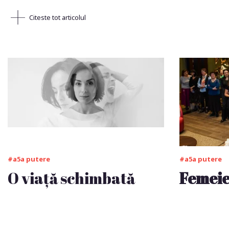
Citeste tot articolul
#a5a putere
#a5a putere
O viață schimbată
Femeie