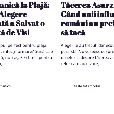
anică la Plajă:
Tăcerea Asurz
Alegere
Când unii infl
tă a Salvat o
români au pre
ă de Vis!
să tacă
pul perfect pentru plajă,
Alegerile au trecut, dar ecou
... infecții urinare? Sună ca o
persistă. Nu vorbesc despre
ă, nu-i așa? Ei bine, pentru
urnelor, ci despre tăcerea a
a,…
celor care au o voce,…
t articolul
Citeste tot articolul