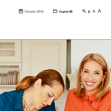
A
A
14 iunie 2016
Super40
A