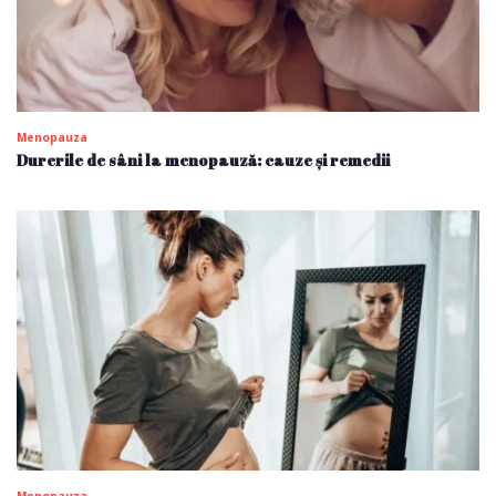
Menopauza
Durerile de sâni la menopauză: cauze și remedii
Menopauza