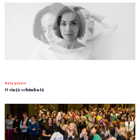
#a5a putere
O viață schimbată