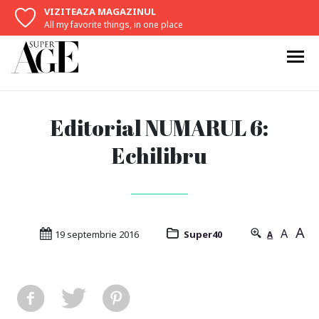
VIZITEAZA MAGAZINUL
All my favorite things, in one place
Editorial NUMARUL 6:
Echilibru
A
A
19 septembrie 2016
Super40
A