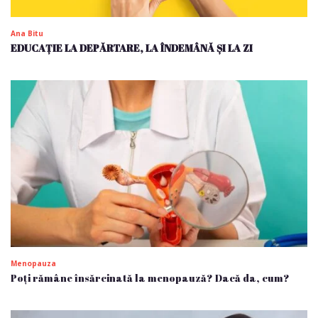
Ana Bitu
EDUCAȚIE LA DEPĂRTARE, LA ÎNDEMÂNĂ ȘI LA ZI
Menopauza
Poți rămâne însărcinată la menopauză? Dacă da, cum?