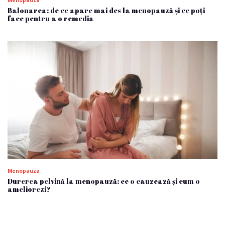
Balonarea: de ce apare mai des la menopauză și ce poți
face pentru a o remedia
Menopauza
Durerea pelvină la menopauză: ce o cauzează și cum o
ameliorezi?