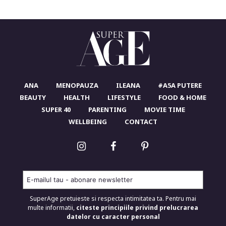
ANA
MENOPAUZA
ILEANA
#A5A PUTERE
BEAUTY
HEALTH
LIFESTYLE
FOOD & HOME
SUPER 40
PARENTING
MOVIE TIME
WELLBEING
CONTACT
SuperAge pretuieste si respecta intimitatea ta. Pentru mai
multe informatii,
citeste principiile privind prelucrarea
datelor cu caracter personal