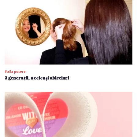
#a5a putere
3 generații, aceleași obiceiuri