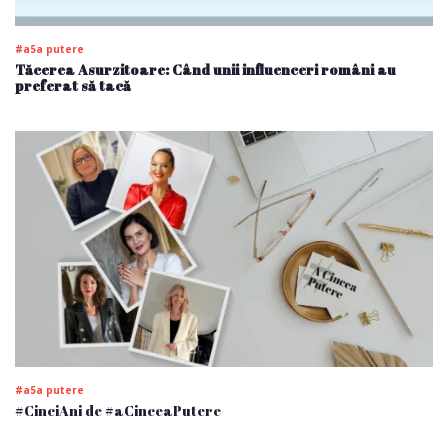
#a5a putere
Tăcerea Asurzitoare: Când unii influenceri români au
preferat să tacă
#a5a putere
#CinciAni de #aCinceaPutere