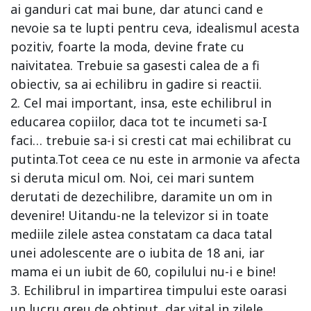
ai ganduri cat mai bune, dar atunci cand e
nevoie sa te lupti pentru ceva, idealismul acesta
pozitiv, foarte la moda, devine frate cu
naivitatea. Trebuie sa gasesti calea de a fi
obiectiv, sa ai echilibru in gadire si reactii.
2. Cel mai important, insa, este echilibrul in
educarea copiilor, daca tot te incumeti sa-I
faci… trebuie sa-i si cresti cat mai echilibrat cu
putinta.Tot ceea ce nu este in armonie va afecta
si deruta micul om. Noi, cei mari suntem
derutati de dezechilibre, daramite un om in
devenire! Uitandu-ne la televizor si in toate
mediile zilele astea constatam ca daca tatal
unei adolescente are o iubita de 18 ani, iar
mama ei un iubit de 60, copilului nu-i e bine!
3. Echilibrul in impartirea timpului este oarasi
un lucru greu de obtinut, dar vital in zilele