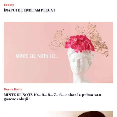
Beauty
ÎNAPOI DE UNDE AM PLECAT
Ileana Badiu
MINTE DE NOTA 10… 9… 8… 7… 6… cobor la prima sau
găsesc soluții!