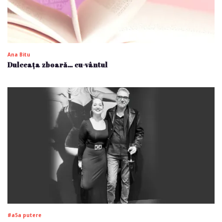
Ana Bitu
Dulceața zboară… cu-vântul
#a5a putere