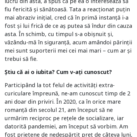
lucru din asta, a spus că pe ea o interesează să
fiu fericită și sănătoasă. Tata a reacționat puțin
mai abraziv inițial, cred că în primă instanță i-a
fost și lui frică de ce aș putea să îndur din cauza
asta. În schimb, cu timpul s-a obișnuit și,
văzându-mă în siguranță, acum amândoi părinții
mei sunt suporterii mei cei mai mari – cum ar și
trebui să fie.
Știu că ai o iubita? Cum v-ați cunoscut?
Participând la tot felul de activități extra-
curiculare împreună, ne-am cunoscut timp de 2
ani doar din priviri. În 2020, ca în orice mare
romanță din secolul 21, am început să ne
urmărim reciproc pe rețele de socializare, iar
datorită pandemiei, am început să vorbim. Am
fost prietene de nedespărțit preț de câteva luni,