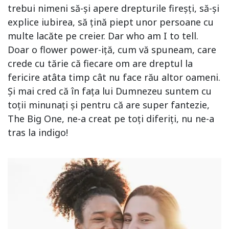
trebui nimeni să-și apere drepturile fireșți, să-și
explice iubirea, să țină piept unor persoane cu
multe lacăte pe creier. Dar who am I to tell.
Doar o flower power-iță, cum vă spuneam, care
crede cu tărie că fiecare om are dreptul la
fericire atâta timp cât nu face rău altor oameni.
Și mai cred că în fața lui Dumnezeu suntem cu
toții minunați și pentru că are super fantezie,
The Big One, ne-a creat pe toți diferiți, nu ne-a
tras la indigo!