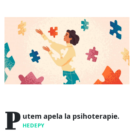
P
utem apela la psihoterapie.
HEDEPY