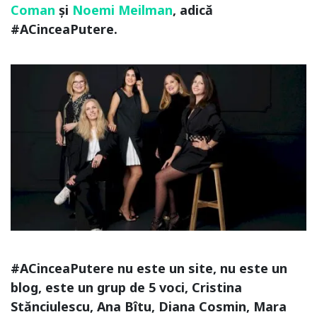
Coman
și
Noemi Meilman
, adică
#ACinceaPutere.
#ACinceaPutere nu este un site, nu este un
blog, este un grup de 5 voci, Cristina
Stănciulescu, Ana Bîtu, Diana Cosmin, Mara