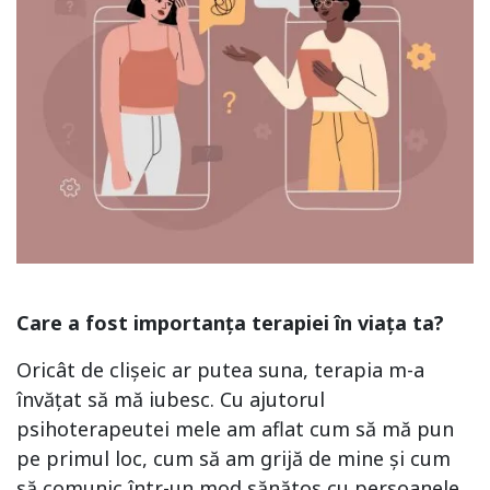
Care a fost importan
ț
a terapiei în viața ta?
Oricât de clișeic ar putea suna, terapia m-a
învățat să mă iubesc. Cu ajutorul
psihoterapeutei mele am aflat cum să mă pun
pe primul loc, cum să am grijă de mine și cum
să comunic într-un mod sănătos cu persoanele