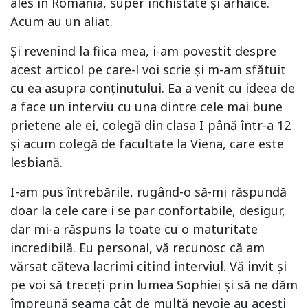
ales în România, super închistate și arhaice.
Acum au un aliat.
Și revenind la fiica mea, i-am povestit despre
acest articol pe care-l voi scrie și m-am sfătuit
cu ea asupra conținutului. Ea a venit cu ideea de
a face un interviu cu una dintre cele mai bune
prietene ale ei, colegă din clasa I până într-a 12
și acum colegă de facultate la Viena, care este
lesbiană.
I-am pus întrebările, rugând-o să-mi răspundă
doar la cele care i se par confortabile, desigur,
dar mi-a răspuns la toate cu o maturitate
incredibilă. Eu personal, vă recunosc că am
vărsat căteva lacrimi citind interviul. Vă invit și
pe voi să treceți prin lumea Sophiei și să ne dăm
împreună seama cât de multă nevoie au aceșți