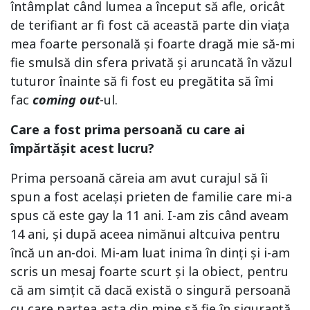
întâmplat când lumea a început să afle, oricât
de terifiant ar fi fost că această parte din viața
mea foarte personală și foarte dragă mie să-mi
fie smulsă din sfera privată și aruncată în văzul
tuturor înainte să fi fost eu pregătita să îmi
fac
coming out
-ul.
Care a fost prima persoană cu care ai
împărtășit acest lucru?
Prima persoană căreia am avut curajul să îi
spun a fost același prieten de familie care mi-a
spus că este gay la 11 ani. I-am zis când aveam
14 ani, și după aceea nimănui altcuiva pentru
încă un an-doi. Mi-am luat inima în dinți și i-am
scris un mesaj foarte scurt și la obiect, pentru
că am simțit că dacă există o singură persoană
cu care partea asta din mine să fie în siguranță,