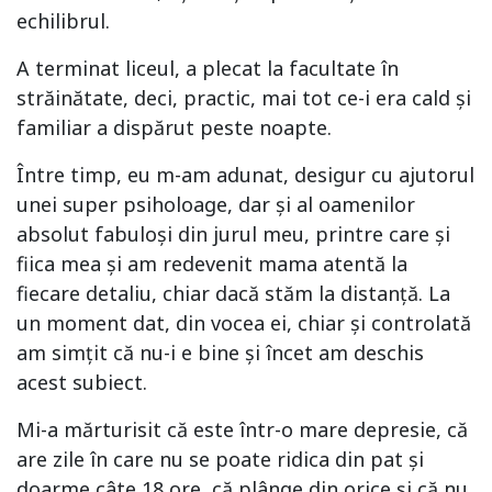
echilibrul.
A terminat liceul, a plecat la facultate în
străinătate, deci, practic, mai tot ce-i era cald și
familiar a dispărut peste noapte.
Între timp, eu m-am adunat, desigur cu ajutorul
unei super psiholoage, dar și al oamenilor
absolut fabuloși din jurul meu, printre care și
fiica mea și am redevenit mama atentă la
fiecare detaliu, chiar dacă stăm la distanță. La
un moment dat, din vocea ei, chiar și controlată
am simțit că nu-i e bine și încet am deschis
acest subiect.
Mi-a mărturisit că este într-o mare depresie, că
are zile în care nu se poate ridica din pat și
doarme câte 18 ore, că plânge din orice și că nu