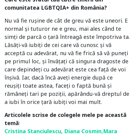
comunitatea LGBTQIA+ din România?
Nu vă fie rușine de cât de greu vă este uneori. E
normal și tuturor ne e greu, mai ales când te
simți de parcă o țară întreagă este împotriva ta.
Lăsăți-vă iubiți de cei care vă cunosc și vă
acceptă cu adevărat, nu vă fie frică să vă puneți
pe primul loc, și învățați că singura dragoste de
care depindeți cu adevărat este cea față de voi
înșivă. Iar, dacă încă aveți energie după ce
reușiți toate astea, faceți o faptă bună și
rămâneți tari pe poziții, apărându-vă dreptul de
a iubi în orice țară iubiți voi mai mult.
Articolele scrise de colegele mele pe această
temă
:
Cristina Stanciulescu
,
Diana Cosmin
,
Mara