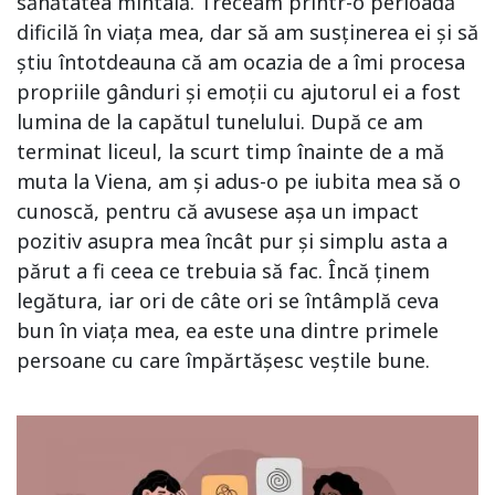
sănătatea mintală. Treceam printr-o perioadă
dificilă în viața mea, dar să am susținerea ei și să
știu întotdeauna că am ocazia de a îmi procesa
propriile gânduri și emoții cu ajutorul ei a fost
lumina de la capătul tunelului. După ce am
terminat liceul, la scurt timp înainte de a mă
muta la Viena, am și adus-o pe iubita mea să o
cunoscă, pentru că avusese așa un impact
pozitiv asupra mea încât pur și simplu asta a
părut a fi ceea ce trebuia să fac. Încă ținem
legătura, iar ori de câte ori se întâmplă ceva
bun în viața mea, ea este una dintre primele
persoane cu care împărtășesc veștile bune.