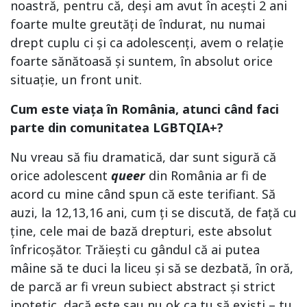
noastră, pentru că, deși am avut în acești 2 ani
foarte multe greutăți de îndurat, nu numai
drept cuplu ci și ca adolescenți, avem o relație
foarte sănătoasă și suntem, în absolut orice
situație, un front unit.
Cum este viața în România, atunci când faci
parte din comunitatea LGBTQIA+?
Nu vreau să fiu dramatică, dar sunt sigură că
orice adolescent
queer
din România ar fi de
acord cu mine când spun că este terifiant. Să
auzi, la 12,13,16 ani, cum ți se discută, de față cu
ține, cele mai de bază drepturi, este absolut
înfricoșător. Trăiești cu gândul că ai putea
mâine să te duci la liceu și să se dezbată, în oră,
de parcă ar fi vreun subiect abstract și strict
ipotetic, dacă este sau nu ok ca tu să exiști – tu