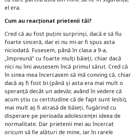
el era.
Cum au reacționat prietenii tăi?
Cred că au fost puțini surprinși, dacă e să fiu
foarte sinceră, dar ei nu mi-ar fi spus asta
niciodată. Fusesem, până în clasa a 9-a,
„împreună” cu foarte mulți băieți, chiar dacă
nici nu îmi avusesem încă primul sărut. Cred că
în sinea mea încercasem să mă conving că, chiar
dacă aș fi fost bi (până și asta era mai mult o
speranță decât un adevăr, având în vedere că
acum știu cu certitudine că de fapt sunt lesbi),
mai mult aș fi atrasă de băieți, fugărind cu
disperare pe perioada adolescenței ideea de
normalitate. Dar prietenii mei au încercat
oricum să fie alături de mine, iar în rarele