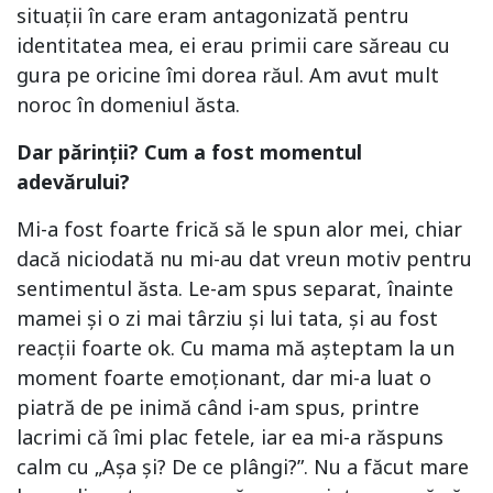
situații în care eram antagonizată pentru
identitatea mea, ei erau primii care săreau cu
gura pe oricine îmi dorea răul. Am avut mult
noroc în domeniul ăsta.
Dar părinții? Cum a fost momentul
adevărului?
Mi-a fost foarte frică să le spun alor mei, chiar
dacă niciodată nu mi-au dat vreun motiv pentru
sentimentul ăsta. Le-am spus separat, înainte
mamei și o zi mai târziu și lui tata, și au fost
reacții foarte ok. Cu mama mă așteptam la un
moment foarte emoționant, dar mi-a luat o
piatră de pe inimă când i-am spus, printre
lacrimi că îmi plac fetele, iar ea mi-a răspuns
calm cu „Așa și? De ce plângi?”. Nu a făcut mare