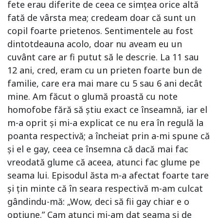
fete erau diferite de ceea ce simțea orice altă
fată de vârsta mea; credeam doar că sunt un
copil foarte prietenos. Sentimentele au fost
dintotdeauna acolo, doar nu aveam eu un
cuvânt care ar fi putut să le descrie. La 11 sau
12 ani, cred, eram cu un prieten foarte bun de
familie, care era mai mare cu 5 sau 6 ani decât
mine. Am făcut o glumă proastă cu note
homofobe fără să știu exact ce înseamnă, iar el
m-a oprit și mi-a explicat ce nu era în regulă la
poanta respectivă; a încheiat prin a-mi spune că
și el e gay, ceea ce însemna că dacă mai fac
vreodată glume că aceea, atunci fac glume pe
seama lui. Episodul ăsta m-a afectat foarte tare
și țin minte că în seara respectivă m-am culcat
gândindu-mă: „Wow, deci să fii gay chiar e o
opțiune.” Cam atunci mi-am dat seama și de