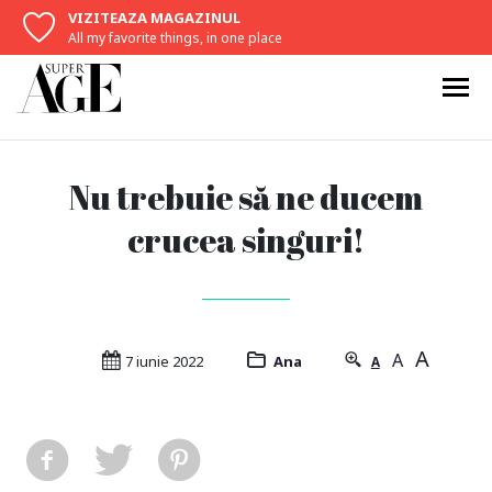
VIZITEAZA MAGAZINUL
All my favorite things, in one place
Nu trebuie să ne ducem
crucea singuri!
A
A
7 iunie 2022
Ana
A