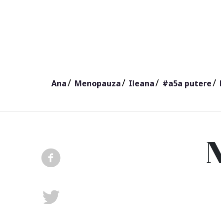
Ana
Menopauza
Ileana
#a5a putere
N