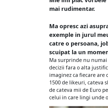
mai rudimentar.
Ma opresc azi asupra
exemple in jurul meu 
catre o persoana, jo
scuipat la un momen
Ma surprinde nu numai f
decizii fara o alta justi
imaginez ca fiecare are c
1500 de likeuri, cateva s
de cateva mii de Euro p
celui in care lingi unde 