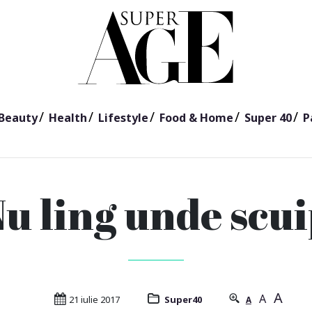
Beauty
Health
Lifestyle
Food & Home
Super 40
P
u ling unde scu
A
A
21 iulie 2017
Super40
A