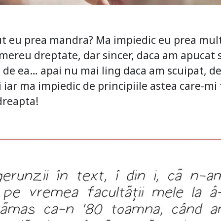
 eu prea mandra? Ma impiedic eu prea mult i
mereu dreptate, dar sincer, daca am apucat s
a de ea… apai nu mai ling daca am scuipat, d
 si iar ma impiedic de principiile astea care-mi
dreapta!