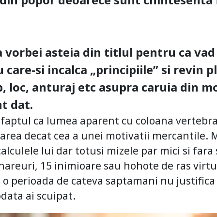
 vorbei asteia din titlul pentru ca va
care-si incalca „principiile” si revin 
b, loc, anturaj etc asupra caruia din m
t dat.
aptul ca lumea aparent cu coloana vertebra
ficarea decat cea a unei motivatii mercantile.
alculele lui dar totusi mizele par mici si fara
hareuri, 15 inimioare sau hohote de ras virtua
e o perioada de cateva saptamani nu justific
odata ai scuipat.