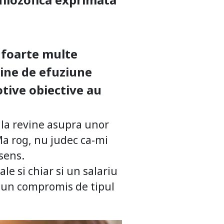
d foarte multe
pline de efuziune
otive obiective au
la revine asupra unor
 Ma rog, nu judec ca-mi
 sens.
le si chiar si un salariu
a un compromis de tipul