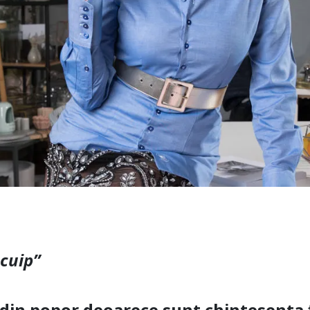
scuip”
 din popor deoarece sunt chintesenta 