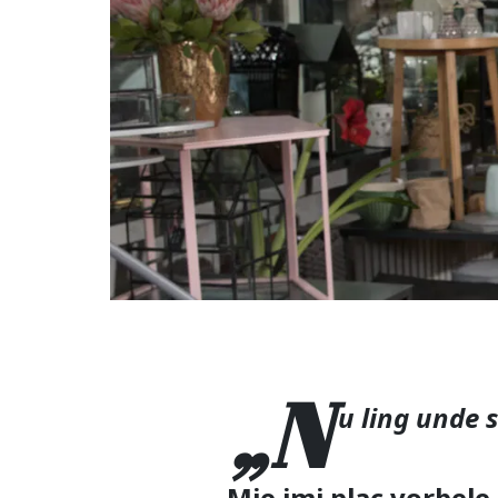
„N
u ling unde 
Mie imi plac vorbele