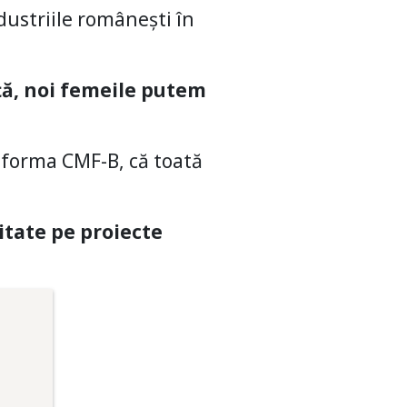
dustriile românești în
ță, noi femeile putem
atforma CMF-B, că toată
itate pe proiecte