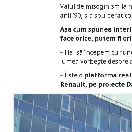
Valul de misoginism la n
anii ’90, s-a spulberat c
Așa cum spunea interl
face orice, putem fi o
– Hai să începem cu func
lumea vorbește despre a
– Este
o platforma real
Renault, pe proiecte Da