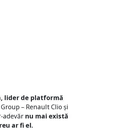
a, lider de platformă
Group – Renault Clio și
tr-adevăr
nu mai există
u ar fi el.