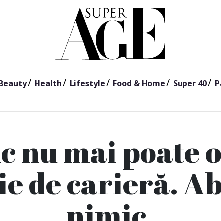
Beauty
Health
Lifestyle
Food & Home
Super 40
P
c nu mai poate o
e de carieră. A
nimic.