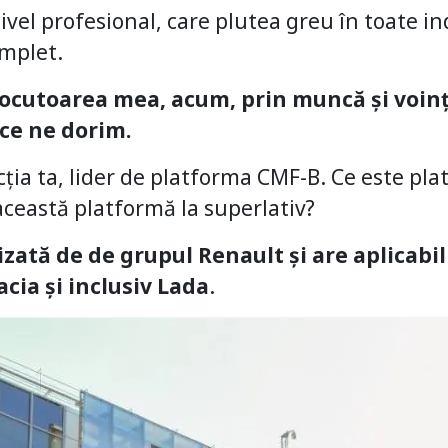
ivel profesional, care plutea greu în toate in
omplet.
ocutoarea mea, acum, prin muncă și voin
rice ne dorim.
ția ta, lider de platforma CMF-B. Ce este pl
ceastă platformă la superlativ?
izată de de grupul Renault și are aplicabil
cia și inclusiv Lada
.