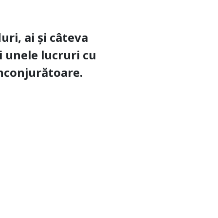
ri, ai și câteva
i unele lucruri cu
înconjurătoare.