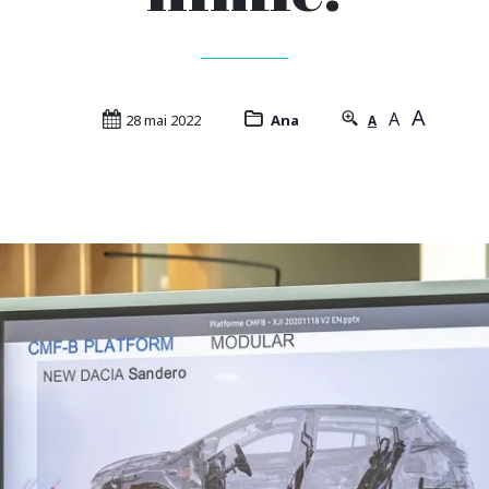
A
A
28 mai 2022
Ana
A