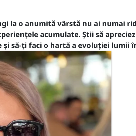
gi la o anumită vârstă nu ai numai ridu
periențele acumulate. Știi să apreciez
i să-ți faci o hartă a evoluției lumii 