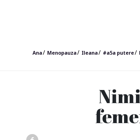
Ana
Menopauza
Ileana
#a5a putere
Nimi
femei