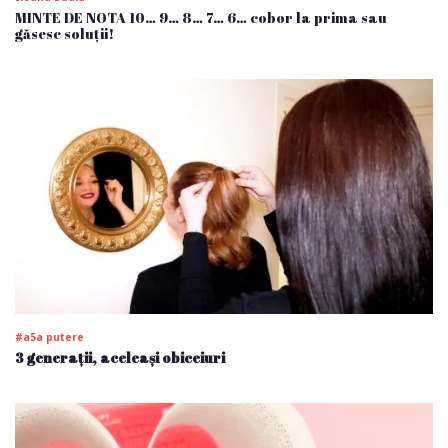
MINTE DE NOTA 10… 9… 8… 7… 6… cobor la prima sau
găsesc soluții!
#a5a putere
3 generații, aceleași obiceiuri