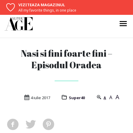
VIZITEAZA MAGAZINUL
All my favorite things, in one place
Nasi si fini foarte fini –
Episodul Oradea
A
A
4 iulie 2017
Super40
A