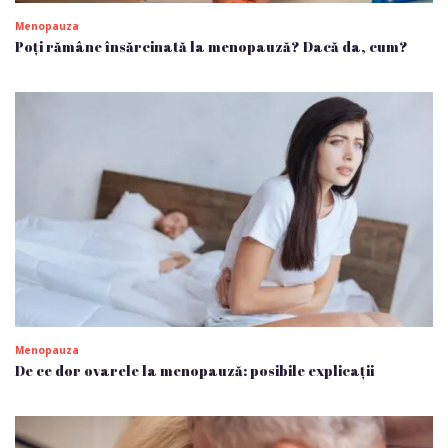
Menopauza
Poți rămâne însărcinată la menopauză? Dacă da, cum?
Menopauza
De ce dor ovarele la menopauză: posibile explicații