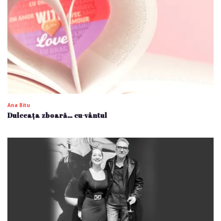
Ana Bitu
Dulceața zboară… cu-vântul