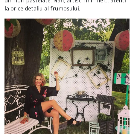
din flori pastelate. Nah, artisti finii mei… atenti
la orice detaliu al frumosului.