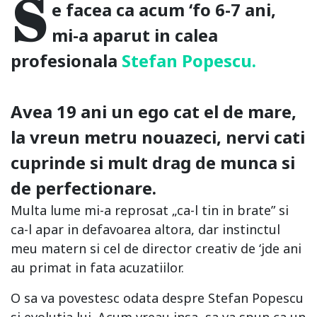
S
e facea ca acum ‘fo 6-7 ani,
mi-a aparut in calea
profesionala
Stefan Popescu.
Avea 19 ani un ego cat el de mare,
la vreun metru nouazeci, nervi cati
cuprinde si mult drag de munca si
de perfectionare.
Multa lume mi-a reprosat „ca-l tin in brate” si
ca-l apar in defavoarea altora, dar instinctul
meu matern si cel de director creativ de ‘jde ani
au primat in fata acuzatiilor.
O sa va povestesc odata despre Stefan Popescu
si evolutia lui. Acum vreau insa, sa va spun ca un