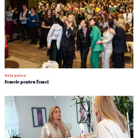
#a5a putere
Femeie pentru femei