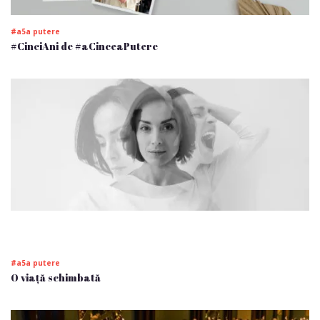
#a5a putere
#CinciAni de #aCinceaPutere
#a5a putere
O viață schimbată