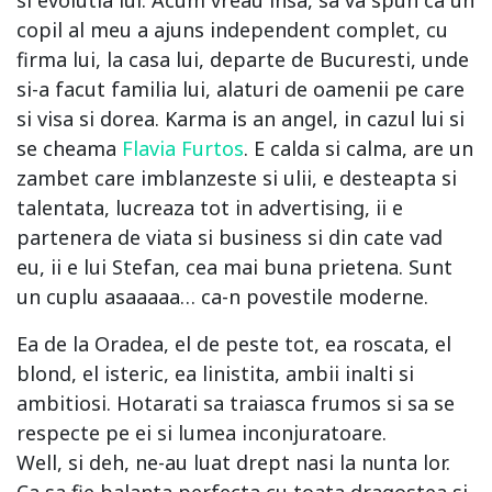
copil al meu a ajuns independent complet, cu
firma lui, la casa lui, departe de Bucuresti, unde
si-a facut familia lui, alaturi de oamenii pe care
si visa si dorea. Karma is an angel, in cazul lui si
se cheama
Flavia Furtos
. E calda si calma, are un
zambet care imblanzeste si ulii, e desteapta si
talentata, lucreaza tot in advertising, ii e
partenera de viata si business si din cate vad
eu, ii e lui Stefan, cea mai buna prietena. Sunt
un cuplu asaaaaa… ca-n povestile moderne.
Ea de la Oradea, el de peste tot, ea roscata, el
blond, el isteric, ea linistita, ambii inalti si
ambitiosi. Hotarati sa traiasca frumos si sa se
respecte pe ei si lumea inconjuratoare.
Well, si deh, ne-au luat drept nasi la nunta lor.
Ca sa fie balanta perfecta cu toata dragostea si