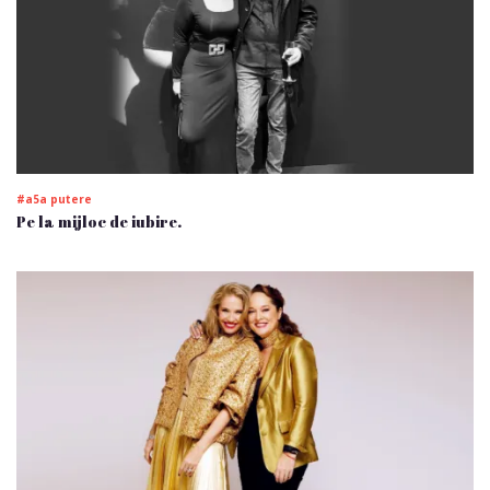
#a5a putere
Pe la mijloc de iubire.