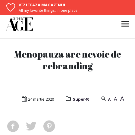
VIZITEAZA MAGAZINUL
All my favorite things, in one place
Menopauza are nevoie de
rebranding
A
A
24 martie 2020
Super40
A