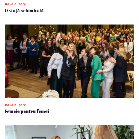
#a5a putere
O viață schimbată
#a5a putere
Femeie pentru femei