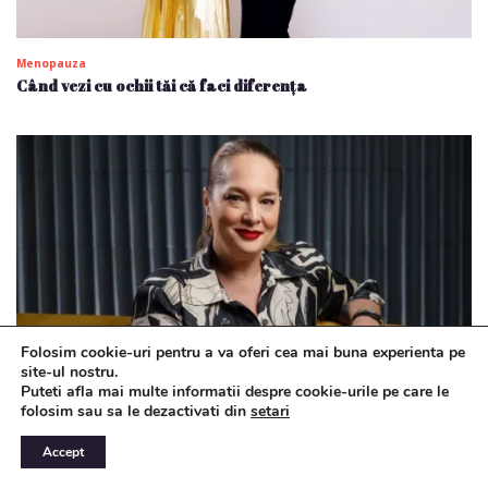
Menopauza
Când vezi cu ochii tăi că faci diferența
Folosim cookie-uri pentru a va oferi cea mai buna experienta pe
site-ul nostru.
Puteti afla mai multe informatii despre cookie-urile pe care le
folosim sau sa le dezactivati din
setari
#a5a putere
Veștile sunt bune pe sănătate. Haideți să ne și folosim de ele!
Accept