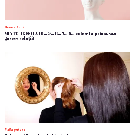
Ileana Badiu
MINTE DE NOTA 10… 9… 8… 7… 6… cobor la prima sau
găsesc soluții!
#a5a putere