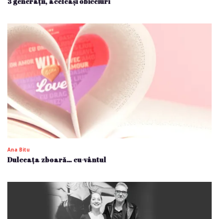
3 generații, aceleași obiceiuri
Ana Bitu
Dulceața zboară… cu-vântul