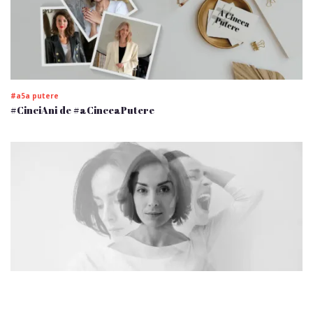
#a5a putere
#CinciAni de #aCinceaPutere