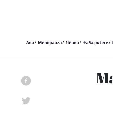
Ana
Menopauza
Ileana
#a5a putere
Ma