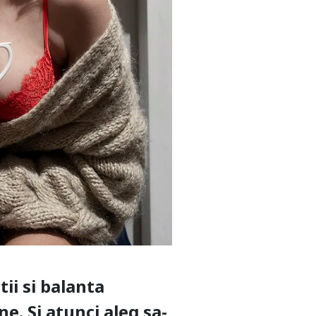
ii si balanta
e. Si atunci aleg sa-