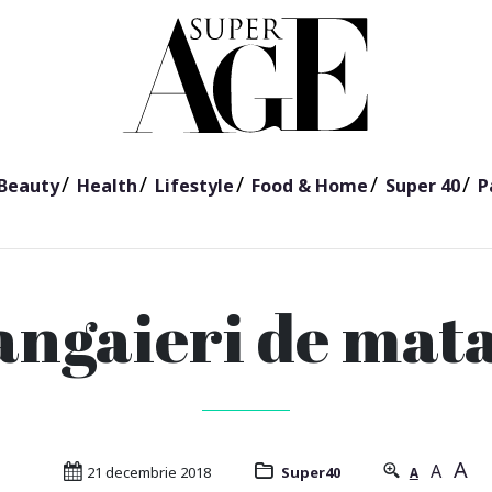
Beauty
Health
Lifestyle
Food & Home
Super 40
P
ngaieri de mat
A
A
21 decembrie 2018
Super40
A