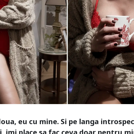
ua, eu cu mine. Si pe langa introspect
i, imi place sa fac ceva doar pentru min