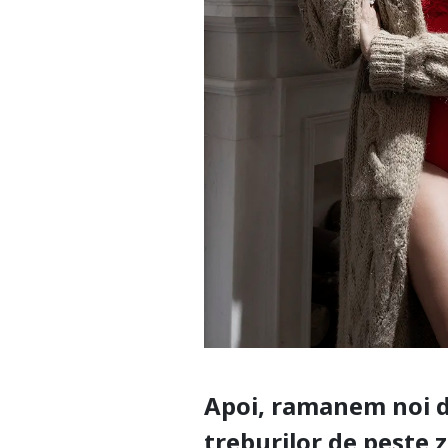
Apoi, ramanem noi do
treburilor de peste z