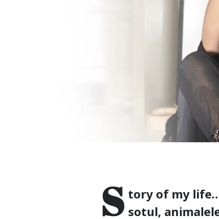
S
tory of my life…
sotul, animalele