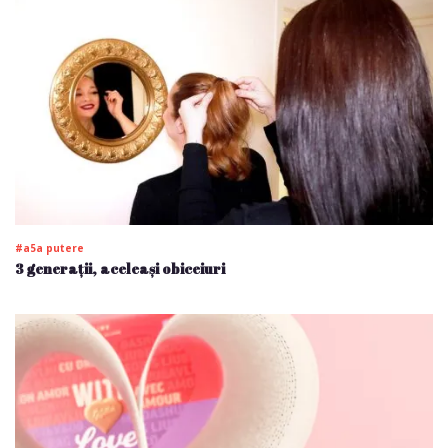
#a5a putere
3 generații, aceleași obiceiuri