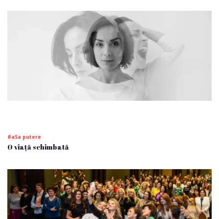
#a5a putere
O viață schimbată