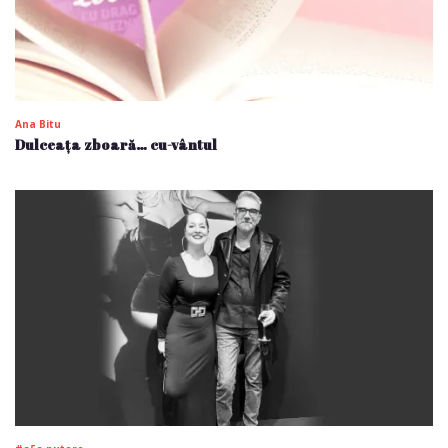
Ana Bitu
Dulceața zboară… cu-vântul