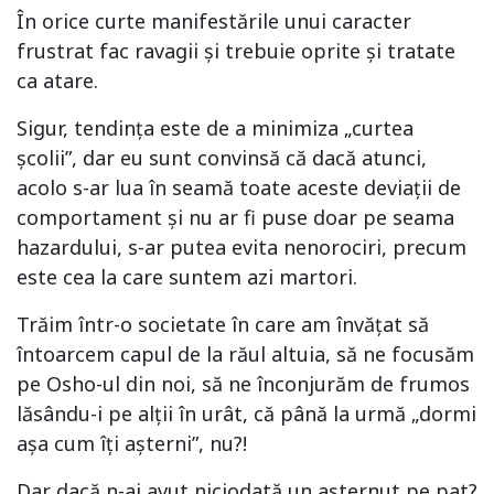
În orice curte manifestările unui caracter
frustrat fac ravagii și trebuie oprite și tratate
ca atare.
Sigur, tendința este de a minimiza „curtea
școlii”, dar eu sunt convinsă că dacă atunci,
acolo s-ar lua în seamă toate aceste deviații de
comportament și nu ar fi puse doar pe seama
hazardului, s-ar putea evita nenorociri, precum
este cea la care suntem azi martori.
Trăim într-o societate în care am învățat să
întoarcem capul de la răul altuia, să ne focusăm
pe Osho-ul din noi, să ne înconjurăm de frumos
lăsându-i pe alții în urât, că până la urmă „dormi
așa cum îți așterni”, nu?!
Dar dacă n-ai avut niciodată un așternut pe pat?