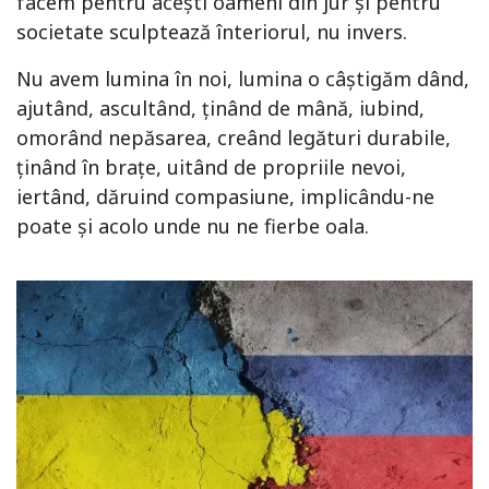
facem pentru acești oameni din jur și pentru
societate sculptează înteriorul, nu invers.
Nu avem lumina în noi, lumina o câștigăm dând,
ajutând, ascultând, ținând de mână, iubind,
omorând nepăsarea, creând legături durabile,
ținând în brațe, uitând de propriile nevoi,
iertând, dăruind compasiune, implicându-ne
poate și acolo unde nu ne fierbe oala.