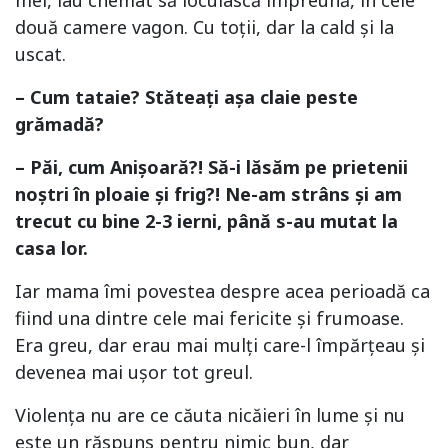
mei, iau chemat să locuiască împreună, în cele
două camere vagon. Cu toții, dar la cald și la
uscat.
– Cum tataie? Stăteați așa claie peste
grămadă?
– Păi, cum Anișoară?! Să-i lăsăm pe prietenii
noștri în ploaie și frig?! Ne-am strâns și am
trecut cu bine 2-3 ierni, până s-au mutat la
casa lor.
Iar mama îmi povestea despre acea perioadă ca
fiind una dintre cele mai fericite și frumoase.
Era greu, dar erau mai mulți care-l împărțeau și
devenea mai ușor tot greul.
Violența nu are ce căuta nicăieri în lume și nu
este un răspuns pentru nimic bun, dar