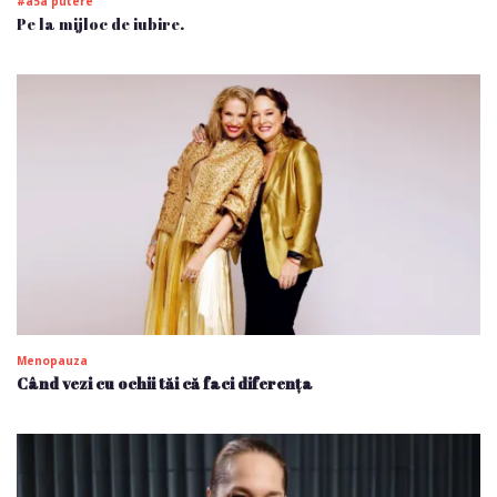
#a5a putere
Pe la mijloc de iubire.
Menopauza
Când vezi cu ochii tăi că faci diferența