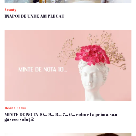
Beauty
ÎNAPOI DE UNDE AM PLECAT
Ileana Badiu
MINTE DE NOTA 10… 9… 8… 7… 6… cobor la prima sau
găsesc soluții!