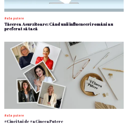
#a5a putere
Tăcerea Asurzitoare: Când unii influenceri români au
preferat să tacă
#a5a putere
#CinciAni de #aCinceaPutere