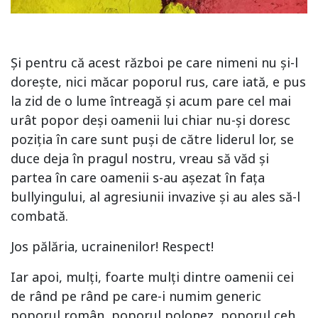
Și pentru că acest război pe care nimeni nu și-l
dorește, nici măcar poporul rus, care iată, e pus
la zid de o lume întreagă și acum pare cel mai
urât popor deși oamenii lui chiar nu-și doresc
poziția în care sunt puși de către liderul lor, se
duce deja în pragul nostru, vreau să văd și
partea în care oamenii s-au așezat în fața
bullyingului, al agresiunii invazive și au ales să-l
combată.
Jos pălăria, ucrainenilor! Respect!
Iar apoi, mulți, foarte mulți dintre oamenii cei
de rând pe rând pe care-i numim generic
poporul român, poporul polonez, poporul ceh,