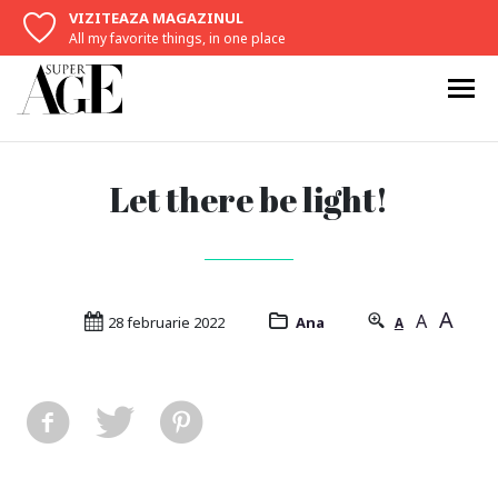
VIZITEAZA MAGAZINUL
All my favorite things, in one place
Let there be light!
A
A
28 februarie 2022
Ana
A