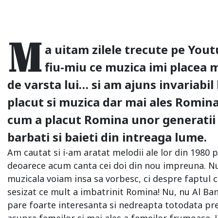
M
a uitam zilele trecute pe Youtu
fiu-miu ce muzica imi placea 
de varsta lui… si am ajuns invariabil l
placut si muzica dar mai ales Romina
cum a placut Romina unor generatii 
barbati si baieti din intreaga lume.
Am cautat si i-am aratat melodii ale lor din 1980 p
deoarece acum canta cei doi din nou impreuna. Nu
muzicala voiam insa sa vorbesc, ci despre faptul ca
sesizat ce mult a imbatrinit Romina! Nu, nu Al Ban
pare foarte interesanta si nedreapta totodata pr
asupra femeilor si mai ales a femeilor frumoase.