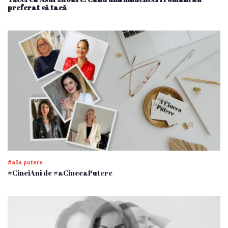
preferat să tacă
#a5a putere
#CinciAni de #aCinceaPutere