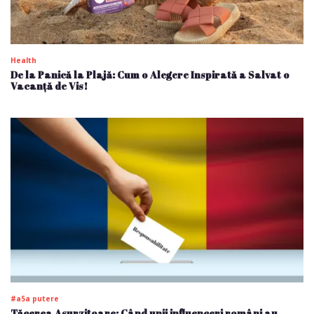
Health
De la Panică la Plajă: Cum o Alegere Inspirată a Salvat o
Vacanță de Vis!
#a5a putere
Tăcerea Asurzitoare: Când unii influenceri români au