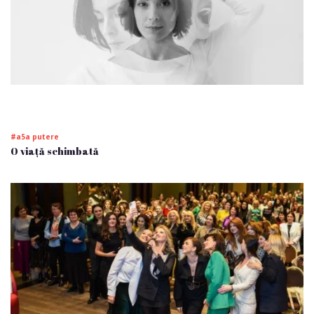
#a5a putere
O viață schimbată