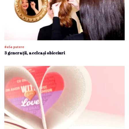
#a5a putere
3 generații, aceleași obiceiuri