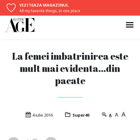
VIZITEAZA MAGAZINUL
All my favorite things, in one place
La femei imbatrinirea este
mult mai evidenta…din
pacate
A
A
4 iulie 2016
Super40
A