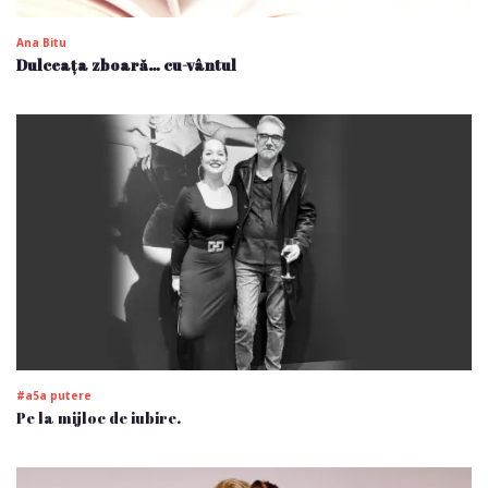
Ana Bitu
Dulceața zboară… cu-vântul
#a5a putere
Pe la mijloc de iubire.