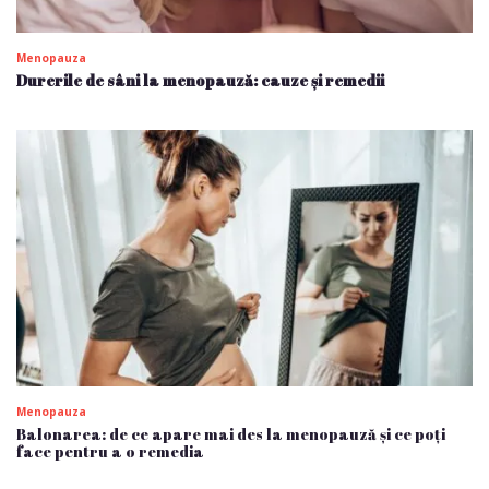
Menopauza
Durerile de sâni la menopauză: cauze și remedii
Menopauza
Balonarea: de ce apare mai des la menopauză și ce poți
face pentru a o remedia