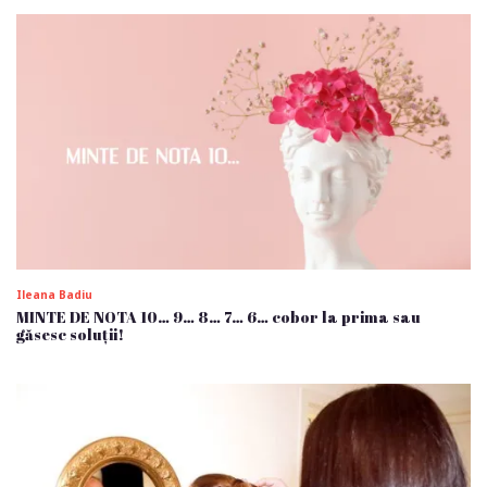
Ileana Badiu
MINTE DE NOTA 10… 9… 8… 7… 6… cobor la prima sau
găsesc soluții!