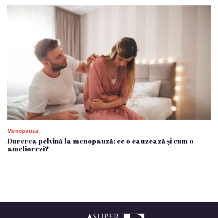
Menopauza
Durerea pelvină la menopauză: ce o cauzează și cum o
ameliorezi?