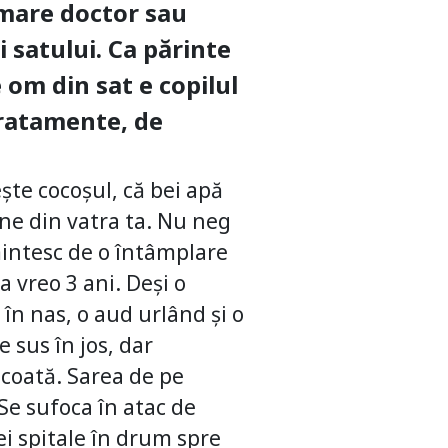
l mare doctor sau
i satului. Ca părinte
 om din sat e copilul
 tratamente, de
ește cocoșul, că bei apă
ine din vatra ta. Nu neg
mintesc de o întâmplare
a vreo 3 ani. Deși o
 în nas, o aud urlând și o
 sus în jos, dar
scoată. Sarea de pe
e sufoca în atac de
ei spitale în drum spre