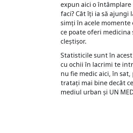
expun aici o întâmplare 
faci? Cât îți ia să ajungi
simți în acele momente c
ce poate oferi medicina 
cleștișor.
Statisticile sunt în acest
cu ochii în lacrimi te in
nu fie medic aici, în sa
tratați mai bine decât c
mediul urban și UN MEDIC