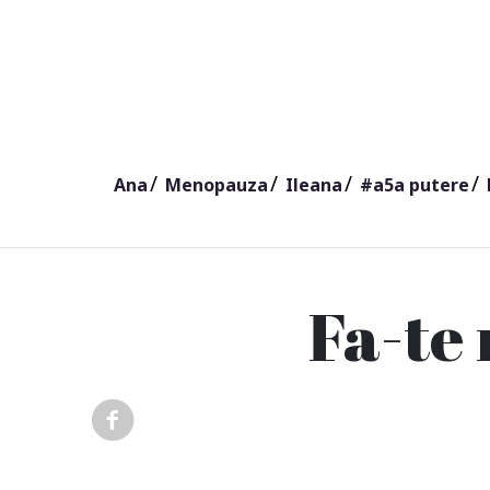
Ana
Menopauza
Ileana
#a5a putere
Fa-te