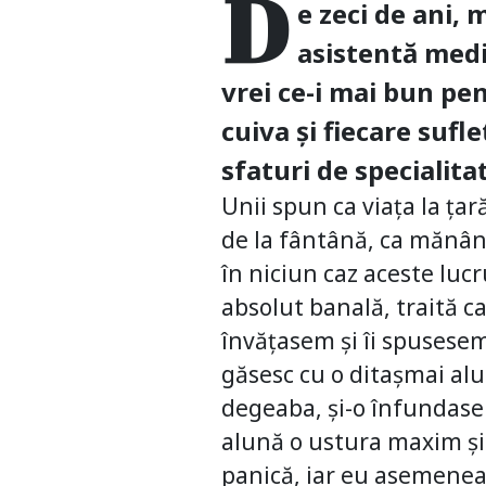
D
e zeci de ani, 
asistentă medic
vrei ce-i mai bun pen
cuiva și fiecare sufl
sfaturi de specialita
Unii spun ca viața la țar
de la fântână, ca mănânc
în niciun caz aceste luc
absolut banală, traită ca
învățasem și îi spusesem 
găsesc cu o ditașmai alun
degeaba, și-o înfundase 
alună o ustura maxim și
panică, iar eu asemenea.