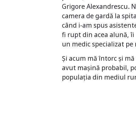
Grigore Alexandrescu. Ni
camera de gardă la spital
când i-am spus asistente
fi rupt din acea alună, 
un medic specializat pe n
Și acum mă întorc și mă g
avut mașină probabil, p
populația din mediul rur