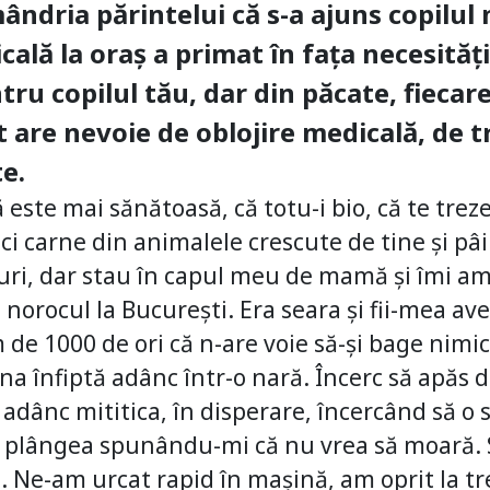
mândria părintelui că s-a ajuns copilu
ală la oraș a primat în fața necesități
tru copilul tău, dar din păcate, fiecare
et are nevoie de oblojire medicală, de
te.
ă este mai sănătoasă, că totu-i bio, că te trez
i carne din animalele crescute de tine și pâ
ruri, dar stau în capul meu de mamă și îmi a
 norocul la București. Era seara și fii-mea ave
de 1000 de ori că n-are voie să-și bage nimic
a înfiptă adânc într-o nară. Încerc să apăs de
adânc mititica, în disperare, încercând să o 
 plângea spunându-mi că nu vrea să moară. S
 Ne-am urcat rapid în mașină, am oprit la tr