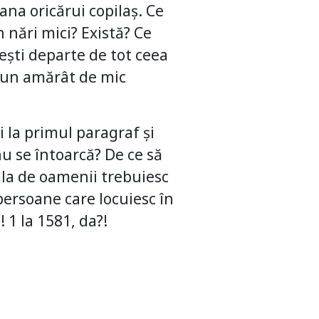
ana oricărui copilaș. Ce
n nări mici? Există? Ce
 ești departe de tot ceea
e un amărât de mic
și la primul paragraf și
nu se întoarcă? De ce să
ăla de oamenii trebuiesc
persoane care locuiesc în
1 la 1581, da?!