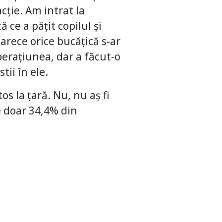
cție. Am intrat la
 ce a pățit copilul și
arece orice bucățică s-ar
perațiunea, dar a făcut-o
tii în ele.
os la țară. Nu, nu aș fi
e doar 34,4% din