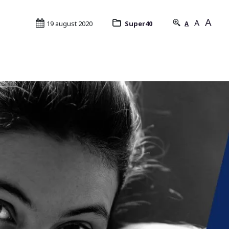
A
A
19 august 2020
Super40
A