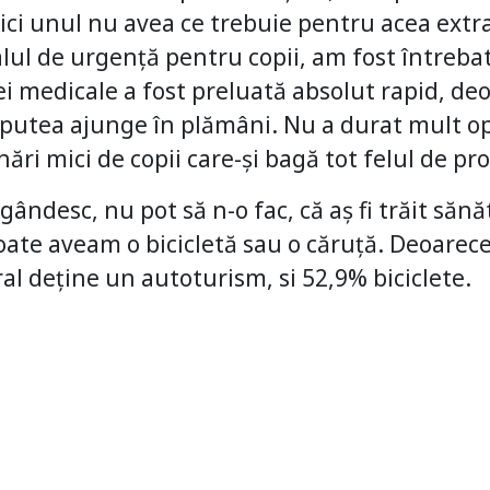
ci unul nu avea ce trebuie pentru acea extra
ul de urgență pentru copii, am fost întrebată
i medicale a fost preluată absolut rapid, deo
îi putea ajunge în plămâni. Nu a durat mult o
ări mici de copii care-și bagă tot felul de pros
ândesc, nu pot să n-o fac, că aș fi trăit sănăt
oate aveam o bicicletă sau o căruță. Deoarec
al deține un autoturism, si 52,9% biciclete.