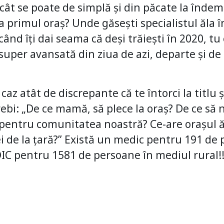
cât se poate de simplă și din păcate la îndem
 la primul oraș? Unde găsești specialistul ăla î
ând îți dai seama că deși trăiești în 2020, tu
super avansată din ziua de azi, departe și d
 caz atât de discrepante că te întorci la titlu 
trebi: „De ce mamă, să plece la oraș? De ce să 
t, pentru comunitatea noastră? Ce-are orașul 
ei de la țară?” Există un medic pentru 191 de 
 pentru 1581 de persoane în mediul rural!!! 