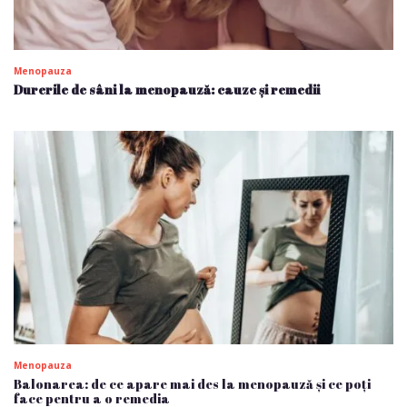
Menopauza
Durerile de sâni la menopauză: cauze și remedii
Menopauza
Balonarea: de ce apare mai des la menopauză și ce poți
face pentru a o remedia