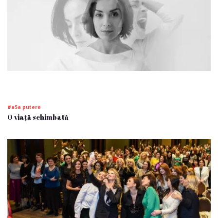
#a5a putere
O viață schimbată