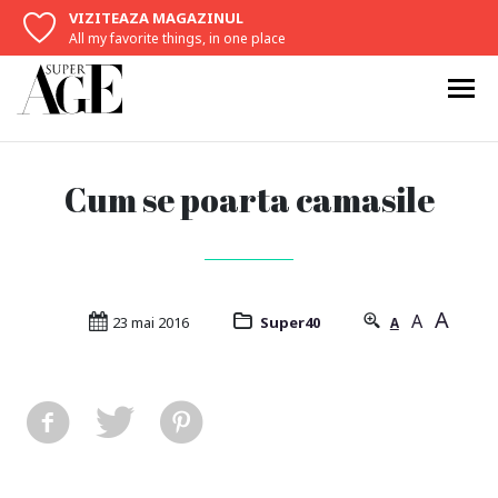
VIZITEAZA MAGAZINUL
All my favorite things, in one place
Cum se poarta camasile
A
A
23 mai 2016
Super40
A