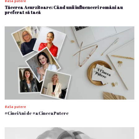
#a5a putere
Tăcerea Asurzitoare: Când unii influenceri români au
preferat să tacă
#a5a putere
#CinciAni de #aCinceaPutere