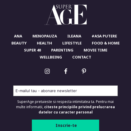
ANA
MENOPAUZA
ILEANA
#A5A PUTERE
BEAUTY
HEALTH
LIFESTYLE
FOOD & HOME
SUPER 40
PARENTING
MOVIE TIME
WELLBEING
CONTACT
SuperAge pretuieste si respecta intimitatea ta. Pentru mai
multe informatii,
citeste principiile privind prelucrarea
datelor cu caracter personal