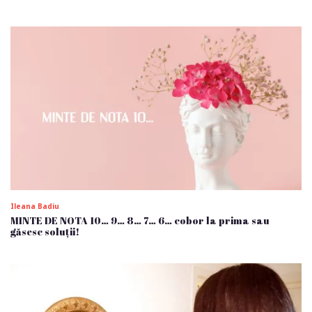
Ileana Badiu
MINTE DE NOTA 10… 9… 8… 7… 6… cobor la prima sau
găsesc soluții!