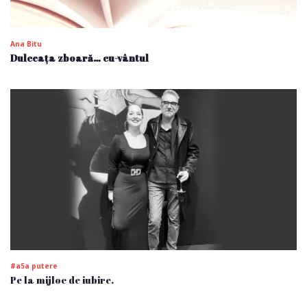
Ana Bitu
Dulceața zboară… cu-vântul
#a5a putere
Pe la mijloc de iubire.