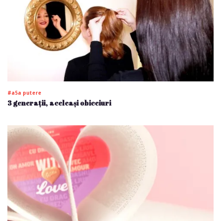
#a5a putere
3 generații, aceleași obiceiuri