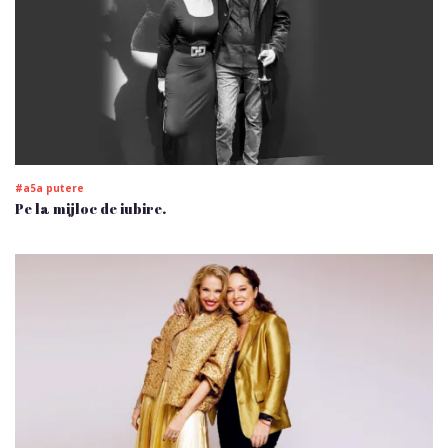
#a5a putere
Pe la mijloc de iubire.