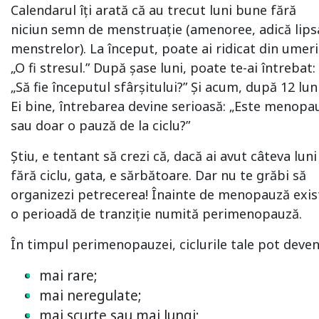
Calendarul îți arată că au trecut luni bune fără
niciun semn de menstruație (amenoree, adică lips
menstrelor). La început, poate ai ridicat din umeri
„O fi stresul.” După șase luni, poate te-ai întrebat:
„Să fie începutul sfârșitului?” Și acum, după 12 lu
Ei bine, întrebarea devine serioasă: „Este menopa
sau doar o pauză de la ciclu?”
Știu, e tentant să crezi că, dacă ai avut câteva luni
fără ciclu, gata, e sărbătoare. Dar nu te grăbi să
organizezi petrecerea! Înainte de menopauză exis
o perioadă de tranziție numită perimenopauză.
În timpul perimenopauzei, ciclurile tale pot deven
mai rare;
mai neregulate;
mai scurte sau mai lungi;