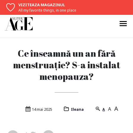
VIZITEAZA MAGAZINUL
All my favorite things, in one place
Ce înseamnă un an fără
menstruație? S-a instalat
menopauza?
A
A
14 mai 2025
Ileana
A