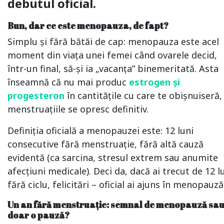
debutul oficial.
Bun, dar ce este menopauza, de fapt?
Simplu și fără bătăi de cap: menopauza este acel
moment din viața unei femei când ovarele decid,
într-un final, să-și ia „vacanța” binemeritată. Asta
înseamnă că nu mai produc
estrogen și
progesteron
în cantitățile cu care te obișnuiseră, 
menstruațiile se opresc definitiv.
Definiția oficială a menopauzei este: 12 luni
consecutive fără menstruație, fără altă cauză
evidentă (ca sarcina, stresul extrem sau anumite
afecțiuni medicale). Deci da, dacă ai trecut de 12 l
fără ciclu, felicitări – oficial ai ajuns în menopauză
Un an fără menstruație: semnal de menopauză sa
doar o pauză?