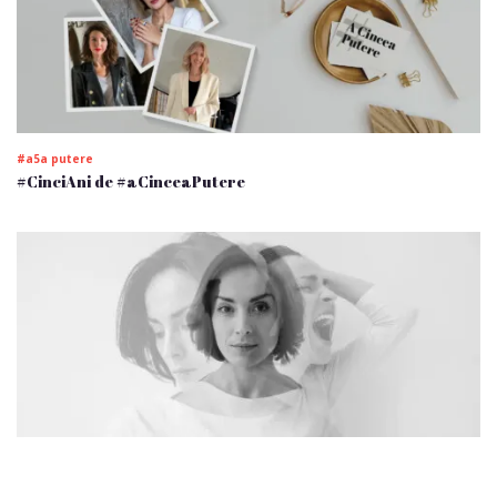
#a5a putere
#CinciAni de #aCinceaPutere