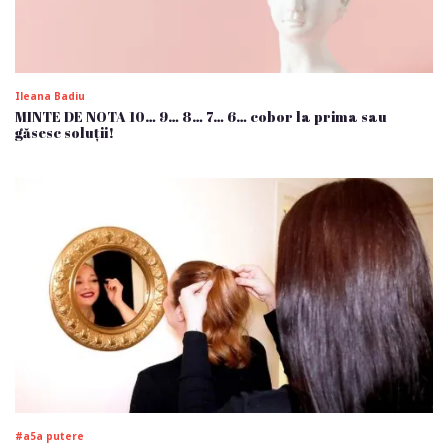
Ileana Badiu
MINTE DE NOTA 10… 9… 8… 7… 6… cobor la prima sau
găsesc soluții!
#a5a putere