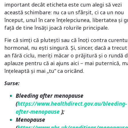
important decât eticheta este cum alegi să vezi
această schimbare: nu ca un sfârșit, ci ca un nou
început, unul în care înțelepciunea, libertatea și gr
față de tine însăți joacă rolurile principale.
Fie că simți că plutești sau că înoți contra curentu
hormonal, nu ești singură. Și, sincer, dacă a trecut
an fără ciclu, meriți măcar o prăjitură și o rundă 
aplauze pentru că ai ajuns aici – mai puternică, m
înțeleaptă și mai „tu” ca oricând.
Surse:
Bleeding after menopause
(
https://www.healthdirect.gov.au/bleeding-
after-menopause
);
Menopause
(
https://www.nhs.uk/conditions/menopause