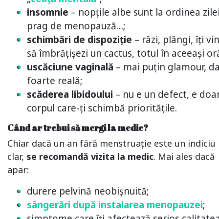
insomnie
– nopțile albe sunt la ordinea zilei
prag de menopauză…;
schimbări de dispoziție
– râzi, plângi, îți vi
să îmbrățișezi un cactus, totul în aceeași or
uscăciune vaginală
– mai puțin glamour, d
foarte reală;
scăderea libidoului
– nu e un defect, e doa
corpul care-ți schimbă prioritățile.
Când ar trebui să mergi la medic?
Chiar dacă un an fără menstruație este un indiciu
clar,
se recomandă vizita la medic
. Mai ales dacă
apar:
durere pelvină neobișnuită;
sângerări după instalarea menopauzei
;
simptome care îți afectează serios calitate