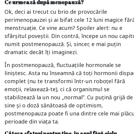
Ce urmează după menopauză?
Ok, deci ai trecut cu brio de provocările
perimenopauzei și ai bifat cele 12 luni magice făr
menstruație. Ce vine acum? Spoiler alert: nu e
sfârșitul poveștii. Din contră, începe un nou capit
numit postmenopauză. Și, sincer, e mai puțin
dramatic decât îți imaginezi.
În postmenopauză, fluctuațiile hormonale se
liniștesc. Asta nu înseamnă că toți hormonii dispa
complet (nu te transformi într-un roboțel fără
emoții, relaxează-te), ci că organismul se
stabilizează la un nou „normal”. Cu puțină grijă de
sine și o doză sănătoasă de optimism,
postmenopauza poate fi una dintre cele mai plăc
perioade din viața ta.
Câteva sfaturi pentru tine, în anul fără ciclu