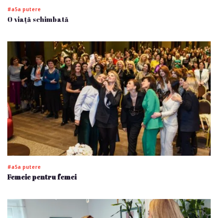
#a5a putere
O viață schimbată
#a5a putere
Femeie pentru femei