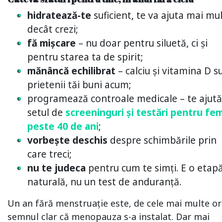
hidratează-te
suficient, te va ajuta mai mu
decât crezi;
fă mișcare
– nu doar pentru siluetă, ci și
pentru starea ta de spirit;
mănâncă echilibrat
– calciu și vitamina D s
prietenii tăi buni acum;
programează controale medicale – te ajută
setul de
screeninguri și testări pentru fe
peste 40 de ani
;
vorbește deschis
despre schimbările prin
care treci;
nu te judeca
pentru cum te simți. E o etap
naturală, nu un test de anduranță.
Un an fără menstruație este, de cele mai multe or
semnul clar că menopauza s-a instalat. Dar mai