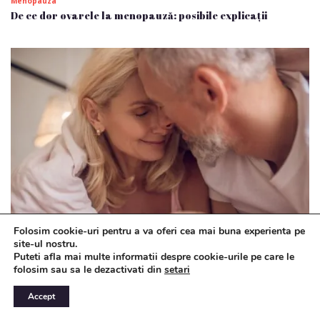
Menopauza
De ce dor ovarele la menopauză: posibile explicații
Folosim cookie-uri pentru a va oferi cea mai buna experienta pe
Menopauza
site-ul nostru.
Durerile de sâni la menopauză: cauze și remedii
Puteti afla mai multe informatii despre cookie-urile pe care le
folosim sau sa le dezactivati din
setari
Accept