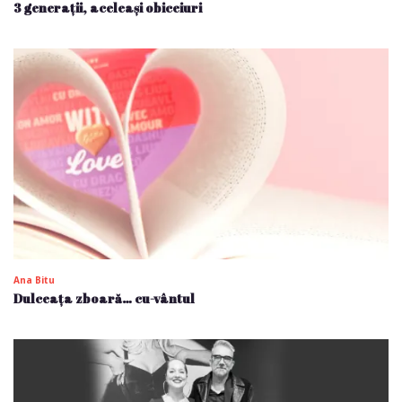
3 generații, aceleași obiceiuri
Ana Bitu
Dulceața zboară… cu-vântul