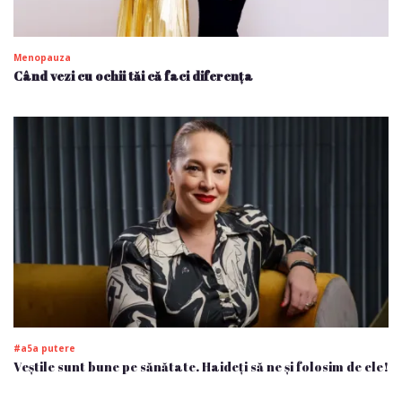
Menopauza
Când vezi cu ochii tăi că faci diferența
#a5a putere
Veștile sunt bune pe sănătate. Haideți să ne și folosim de ele!