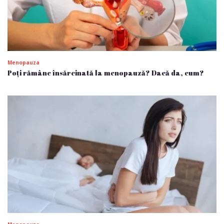
Menopauza
Poți rămâne însărcinată la menopauză? Dacă da, cum?