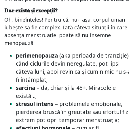
Dar există și excepții?
Oh, bineînțeles! Pentru că, nu-i așa, corpul uman
iubește să fie complex. Iată câteva situații în care
absența menstruației poate să
nu
însemne
menopauză:
perimenopauza
(aka perioada de tranziție)
când ciclurile devin neregulate, pot lipsi
câteva luni, apoi revin ca și cum nimic nu s-
fi întâmplat;
sarcina
– da, chiar și la 45+. Miracolele
există…;
stresul intens
– problemele emoționale,
pierderea bruscă în greutate sau efortul fiz
extrem pot opri temporar menstruația;
afecțiuni hormonale
– cum ar fi