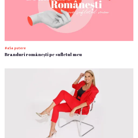
#a5a putere
Branduri românești pe sufletul meu