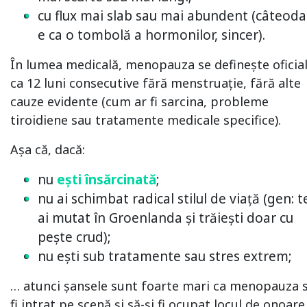
cu flux mai slab sau mai abundent (câteoda
e ca o tombolă a hormonilor, sincer).
În lumea medicală, menopauza se definește oficia
ca 12 luni consecutive fără menstruație, fără alte
cauze evidente (cum ar fi sarcina, probleme
tiroidiene sau tratamente medicale specifice).
Așa că, dacă:
nu
ești însărcinată
;
nu ai schimbat radical stilul de viață (gen: t
ai mutat în Groenlanda și trăiești doar cu
pește crud);
nu ești sub tratamente sau stres extrem;
… atunci șansele sunt foarte mari ca menopauza 
fi intrat pe scenă și să-și fi ocupat locul de onoare