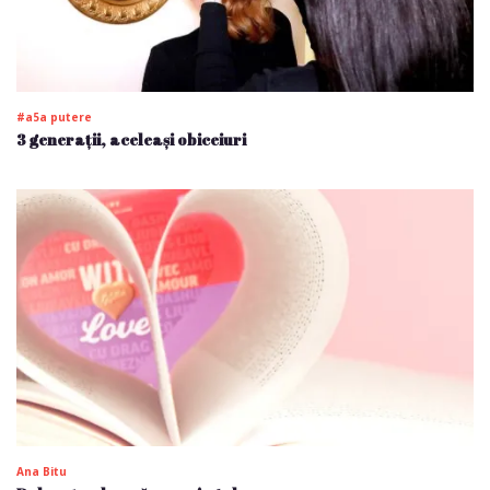
#a5a putere
3 generații, aceleași obiceiuri
Ana Bitu