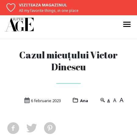
VIZITEAZA MAGAZINUL
All my favorite things, in one place
Cazul micuțului Victor
Dinescu
A
A
6 februarie 2023
Ana
A