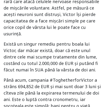
rară care atacă celulele nervoase responsabile
de mișcările voluntare. Astfel, pe măsură ce
acești neuroni sunt distruși, Victor își pierde
capacitatea de a face mișcări simple pe care
orice copil de vârsta lui le poate face cu
usurință.
Există un singur remediu pentru boala lui
Victor, dar măcar există, doar că este unul
dintre cele mai scumpe tratamente din lume,
costând cu totul 2.000,000 de EUR și putând fi
făcut numai în SUA până la vârsta de doi ani.
Până acum, campania #ToghetherforVictor a
strâns 694,852 de EUR și mai sunt doar 3 luni și
cîteva zile până la expirarea termenului de doi
ani. Este o luptă contra cronometru, iar
socoteala este simplă: bani pentru o viață