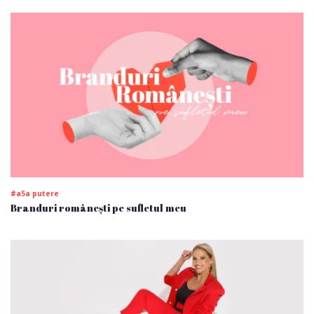
#a5a putere
Branduri românești pe sufletul meu