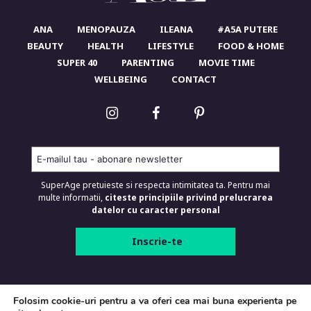
ANA
MENOPAUZA
ILEANA
#A5A PUTERE
BEAUTY
HEALTH
LIFESTYLE
FOOD & HOME
SUPER 40
PARENTING
MOVIE TIME
WELLBEING
CONTACT
SuperAge pretuieste si respecta intimitatea ta. Pentru mai
multe informatii,
citeste principiile privind prelucrarea
datelor cu caracter personal
SUPERAGE.RO © 2026 Toate drepturile
Folosim cookie-uri pentru a va oferi cea mai buna experienta pe
rezervate.