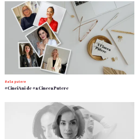
#a5a putere
#CinciAni de #aCinceaPutere