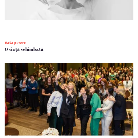
#a5a putere
O viață schimbată