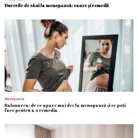
Durerile de sâni la menopauză: cauze și remedii
Menopauza
Balonarea: de ce apare mai des la menopauză și ce poți
face pentru a o remedia