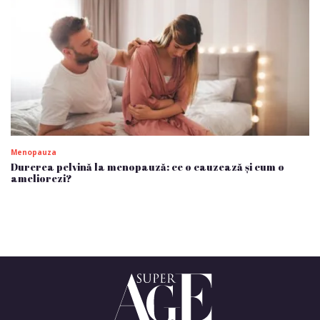
Menopauza
Durerea pelvină la menopauză: ce o cauzează și cum o
ameliorezi?