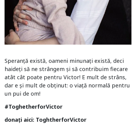
Speranță există, oameni minunați există, deci
haideți să ne strângem și să contribuim fiecare
atât cât poate pentru Victor! E mult de strâns,
dar e și mult de obținut: o viață normală pentru
un pui de om!
#ToghetherforVictor
donați aici: ToghtherforVictor