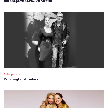
Dulceața zboară… cu-vântul
#a5a putere
Pe la mijloc de iubire.