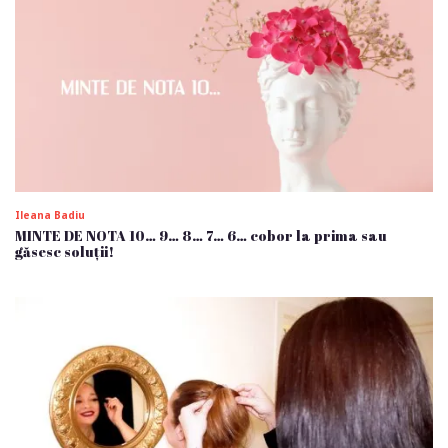
Ileana Badiu
MINTE DE NOTA 10… 9… 8… 7… 6… cobor la prima sau
găsesc soluții!