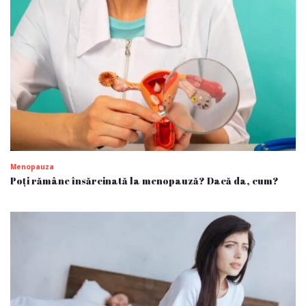
Menopauza
Poți rămâne însărcinată la menopauză? Dacă da, cum?