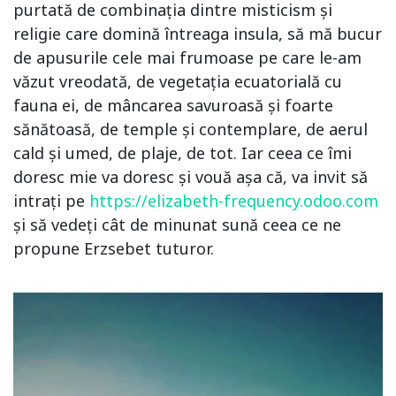
purtată de combinația dintre misticism și
religie care domină întreaga insula, să mă bucur
de apusurile cele mai frumoase pe care le-am
văzut vreodată, de vegetația ecuatorială cu
fauna ei, de mâncarea savuroasă și foarte
sănătoasă, de temple și contemplare, de aerul
cald și umed, de plaje, de tot. Iar ceea ce îmi
doresc mie va doresc și vouă așa că, va invit să
intrați pe
https://elizabeth-frequency.odoo.com
și să vedeți cât de minunat sună ceea ce ne
propune Erzsebet tuturor.