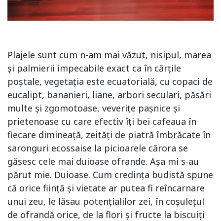
Plajele sunt cum n-am mai văzut, nisipul, marea
și palmierii impecabile exact ca în cărțile
poștale, vegetația este ecuatorială, cu copaci de
eucalipt, bananieri, liane, arbori seculari, păsări
multe și zgomotoase, veverițe pașnice și
prietenoase cu care efectiv îți bei cafeaua în
fiecare dimineață, zeități de piatră îmbrăcate în
saronguri ecossaise la picioarele cărora se
găsesc cele mai duioase ofrande. Așa mi s-au
părut mie. Duioase. Cum credința budistă spune
că orice ființă și vietate ar putea fi reîncarnare
unui zeu, le lăsau potențialilor zei, în coșulețul
de ofrandă orice, de la flori și fructe la biscuiți