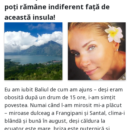
poți rămâne indiferent față de
această insula!
Eu am iubit Baliul de cum am ajuns – deși eram
obosită după un drum de 15 ore, i-am simțit
povestea. Numai când l-am mirosit mi-a plăcut
– miroase dulceag a Frangipani și Santal, clima-i
blândă și bună în august, deși căldura la
ecuator este mare, briza este puternică și