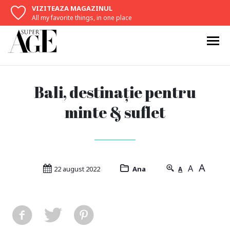
VIZITEAZA MAGAZINUL
All my favorite things, in one place
Bali, destinație pentru
minte & suflet
A
A
22 august 2022
Ana
A