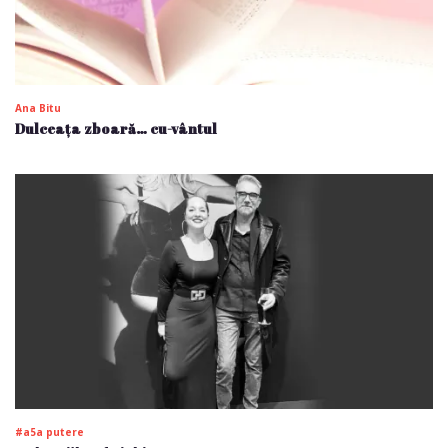
Ana Bitu
Dulceața zboară… cu-vântul
#a5a putere