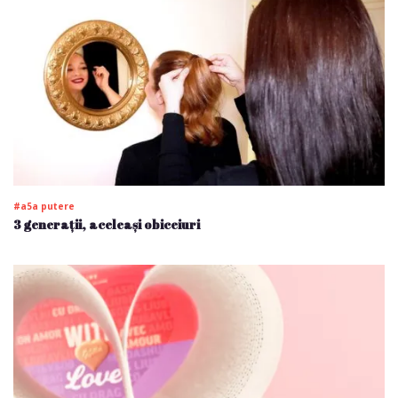
#a5a putere
3 generații, aceleași obiceiuri