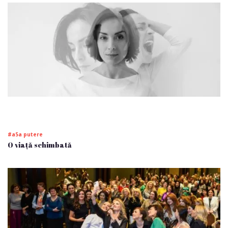
#a5a putere
O viață schimbată