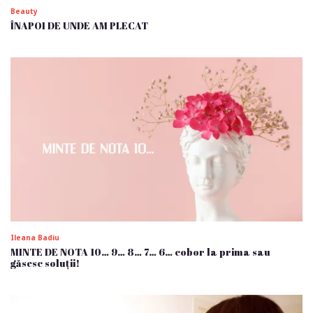
Beauty
ÎNAPOI DE UNDE AM PLECAT
Ileana Badiu
MINTE DE NOTA 10… 9… 8… 7… 6… cobor la prima sau
găsesc soluții!