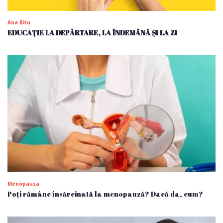
Ana Bitu
EDUCAȚIE LA DEPĂRTARE, LA ÎNDEMÂNĂ ȘI LA ZI
Menopauza
Poți rămâne însărcinată la menopauză? Dacă da, cum?