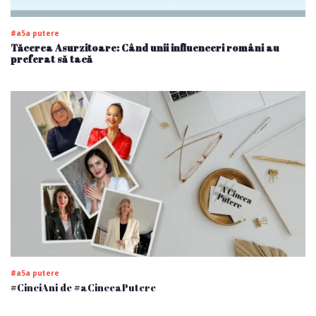
#a5a putere
Tăcerea Asurzitoare: Când unii influenceri români au
preferat să tacă
#a5a putere
#CinciAni de #aCinceaPutere