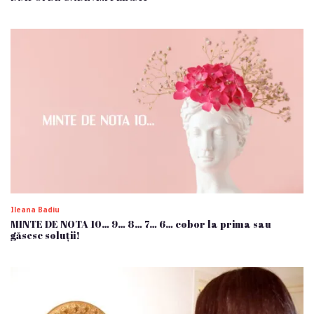
Ileana Badiu
MINTE DE NOTA 10… 9… 8… 7… 6… cobor la prima sau
găsesc soluții!