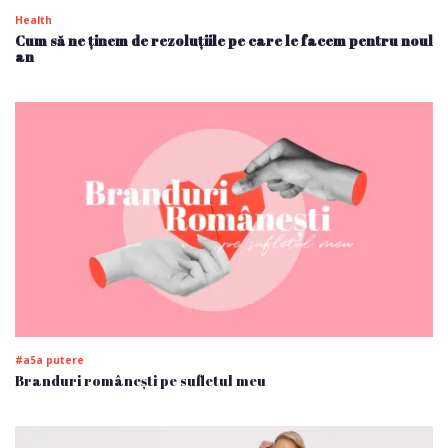
Health
Cum să ne ținem de rezoluțiile pe care le facem pentru noul
an
#a5a putere
Branduri românești pe sufletul meu