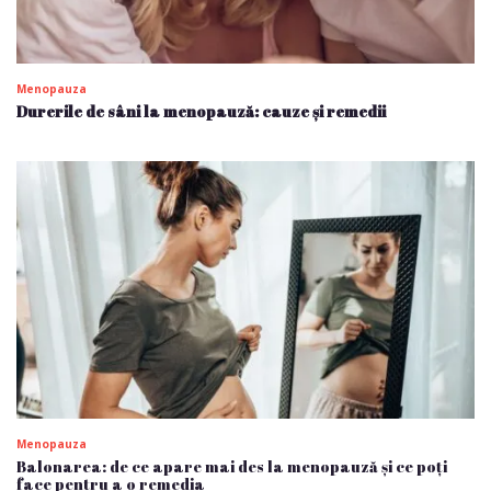
Menopauza
Durerile de sâni la menopauză: cauze și remedii
Menopauza
Balonarea: de ce apare mai des la menopauză și ce poți
face pentru a o remedia