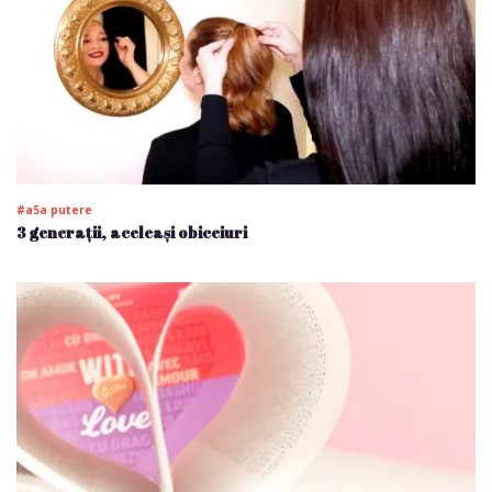
#a5a putere
3 generații, aceleași obiceiuri