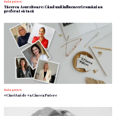
#a5a putere
Tăcerea Asurzitoare: Când unii influenceri români au
preferat să tacă
#a5a putere
#CinciAni de #aCinceaPutere