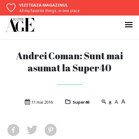
VIZITEAZA MAGAZINUL
All my favorite things, in one place
Andrei Coman: Sunt mai
asumat la Super40
A
A
11 mai 2016
Super40
A