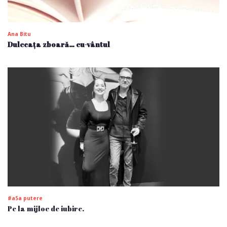
Ana Bitu
Dulceața zboară… cu-vântul
#a5a putere
Pe la mijloc de iubire.