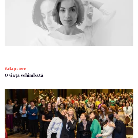
#a5a putere
O viață schimbată