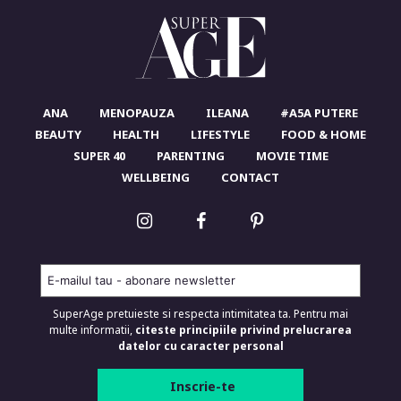
ANA
MENOPAUZA
ILEANA
#A5A PUTERE
BEAUTY
HEALTH
LIFESTYLE
FOOD & HOME
SUPER 40
PARENTING
MOVIE TIME
WELLBEING
CONTACT
SuperAge pretuieste si respecta intimitatea ta. Pentru mai
multe informatii,
citeste principiile privind prelucrarea
datelor cu caracter personal