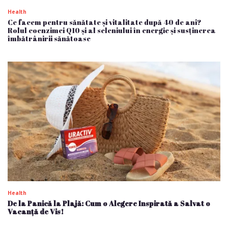
Health
Ce facem pentru sănătate și vitalitate după 40 de ani?
Rolul coenzimei Q10 și al seleniului în energie și susținerea
îmbătrânirii sănătoase
Health
De la Panică la Plajă: Cum o Alegere Inspirată a Salvat o
Vacanță de Vis!