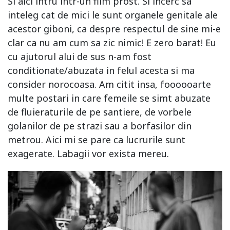
Si aici intru intr-un film prost. Si incerc sa
inteleg cat de mici le sunt organele genitale ale
acestor giboni, ca despre respectul de sine mi-e
clar ca nu am cum sa zic nimic! E zero barat! Eu
cu ajutorul alui de sus n-am fost
conditionate/abuzata in felul acesta si ma
consider norocoasa. Am citit insa, foooooarte
multe postari in care femeile se simt abuzate
de fluieraturile de pe santiere, de vorbele
golanilor de pe strazi sau a borfasilor din
metrou. Aici mi se pare ca lucrurile sunt
exagerate. Labagii vor exista mereu.