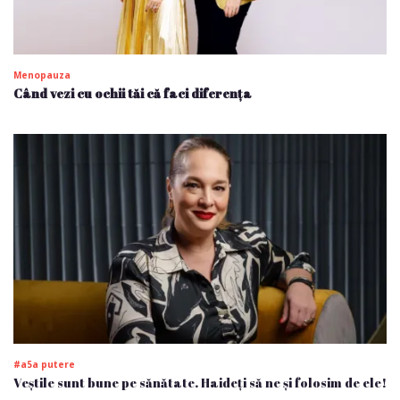
Menopauza
Când vezi cu ochii tăi că faci diferența
#a5a putere
Veștile sunt bune pe sănătate. Haideți să ne și folosim de ele!