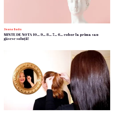
Ileana Badiu
MINTE DE NOTA 10… 9… 8… 7… 6… cobor la prima sau
găsesc soluții!