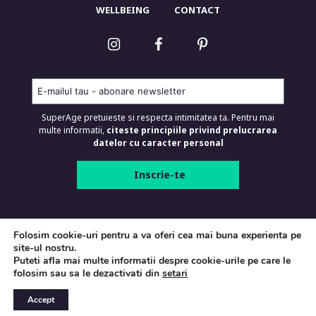
WELLBEING
CONTACT
SuperAge pretuieste si respecta intimitatea ta. Pentru mai
multe informatii,
citeste principiile privind prelucrarea
datelor cu caracter personal
SUPERAGE.RO © 2026 Toate drepturile
Folosim cookie-uri pentru a va oferi cea mai buna experienta pe
rezervate.
site-ul nostru.
Puteti afla mai multe informatii despre cookie-urile pe care le
Termeni si conditii
folosim sau sa le dezactivati din
setari
Politica de confidentialitate
Accept
Politica de cookies