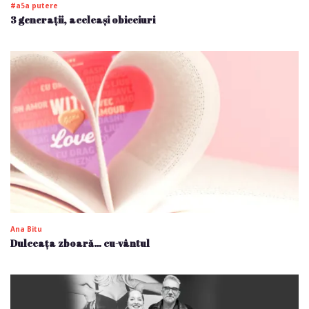
#a5a putere
3 generații, aceleași obiceiuri
Ana Bitu
Dulceața zboară… cu-vântul