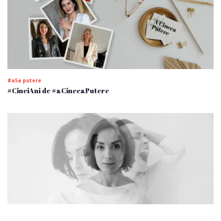
#a5a putere
#CinciAni de #aCinceaPutere