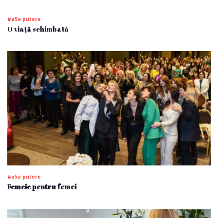
#a5a putere
O viață schimbată
#a5a putere
Femeie pentru femei