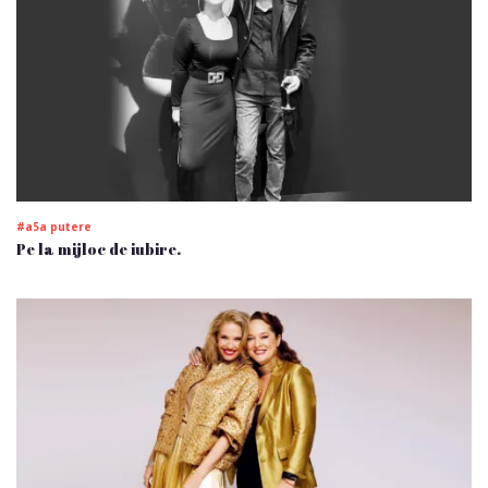
#a5a putere
Pe la mijloc de iubire.