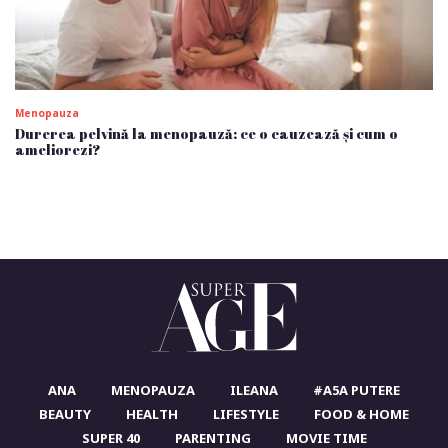
Menopauza
Durerea pelvină la menopauză: ce o cauzează și cum o
ameliorezi?
ANA
MENOPAUZA
ILEANA
#A5A PUTERE
BEAUTY
HEALTH
LIFESTYLE
FOOD & HOME
SUPER 40
PARENTING
MOVIE TIME