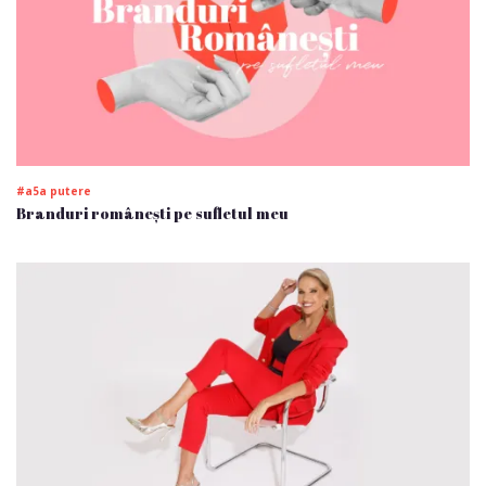
#a5a putere
Branduri românești pe sufletul meu