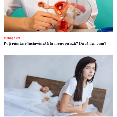
Menopauza
Poți rămâne însărcinată la menopauză? Dacă da, cum?