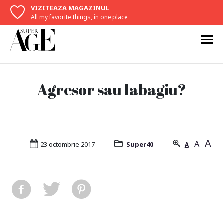
VIZITEAZA MAGAZINUL
All my favorite things, in one place
Agresor sau labagiu?
A
A
23 octombrie 2017
Super40
A