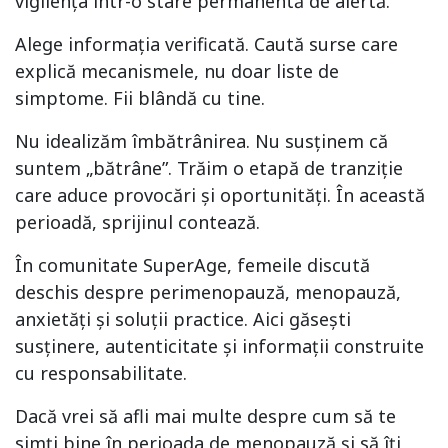
vigilența într-o stare permanentă de alertă.
Alege informația verificată. Caută surse care
explică mecanismele, nu doar liste de
simptome. Fii blândă cu tine.
Nu idealizăm îmbătrânirea. Nu susținem că
suntem „bătrâne”. Trăim o etapă de tranziție
care aduce provocări și oportunități. În această
perioadă, sprijinul contează.
În comunitate SuperAge, femeile discută
deschis despre perimenopauză, menopauză,
anxietăți și soluții practice. Aici găsești
susținere, autenticitate și informații construite
cu responsabilitate.
Dacă vrei să afli mai multe despre cum să te
simți bine în perioada de menopauză și să îți