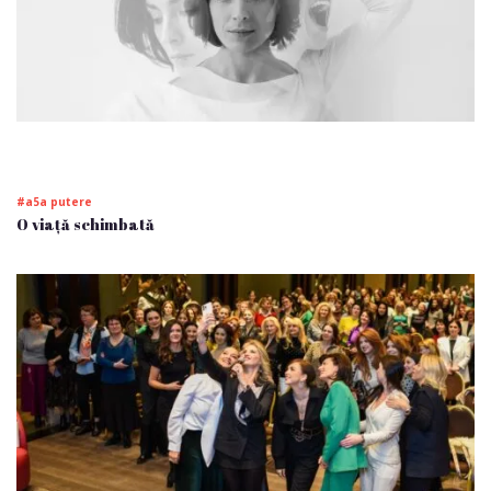
#a5a putere
O viață schimbată