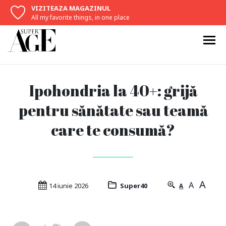
VIZITEAZA MAGAZINUL
All my favorite things, in one place
Ipohondria la 40+: grijă
pentru sănătate sau teamă
care te consumă?
A
A
14 iunie 2026
Super40
A