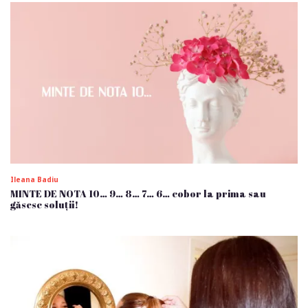
Ileana Badiu
MINTE DE NOTA 10… 9… 8… 7… 6… cobor la prima sau
găsesc soluții!