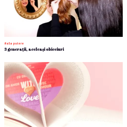
#a5a putere
3 generații, aceleași obiceiuri