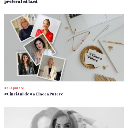
preferat să tacă
#a5a putere
#CinciAni de #aCinceaPutere