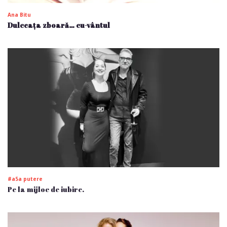
Ana Bitu
Dulceața zboară… cu-vântul
#a5a putere
Pe la mijloc de iubire.