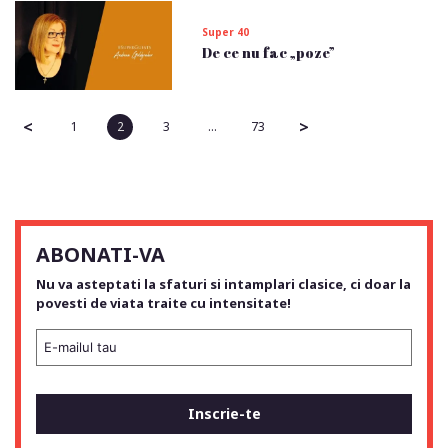
Super 40
De ce nu fac „poze”
<
>
1
2
3
…
73
ABONATI-VA
Nu va asteptati la sfaturi si intamplari clasice, ci doar la
povesti de viata traite cu intensitate!