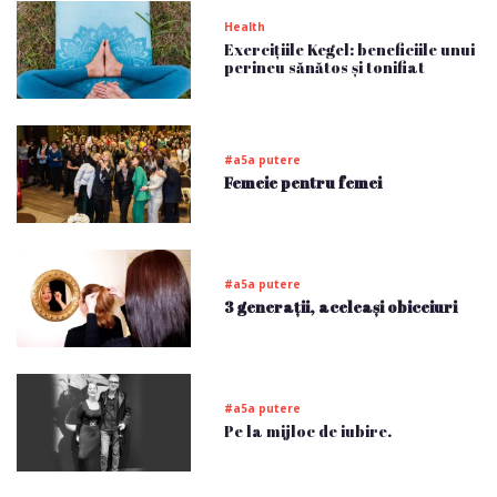
Health
Exercițiile Kegel: beneficiile unui
perineu sănătos și tonifiat
#a5a putere
Femeie pentru femei
#a5a putere
3 generații, aceleași obiceiuri
#a5a putere
Pe la mijloc de iubire.