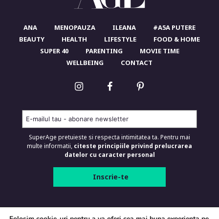
ANA
MENOPAUZA
ILEANA
#A5A PUTERE
BEAUTY
HEALTH
LIFESTYLE
FOOD & HOME
SUPER 40
PARENTING
MOVIE TIME
WELLBEING
CONTACT
SuperAge pretuieste si respecta intimitatea ta. Pentru mai
multe informatii,
citeste principiile privind prelucrarea
datelor cu caracter personal
SUPERAGE.RO © 2026 Toate drepturile
Folosim cookie-uri pentru a va oferi cea mai buna experienta pe