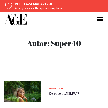
VIZITEAZA MAGAZINUL
All my favorite things, in one place
Autor:
Super40
Movie Time
Ce este o „MILFA”?