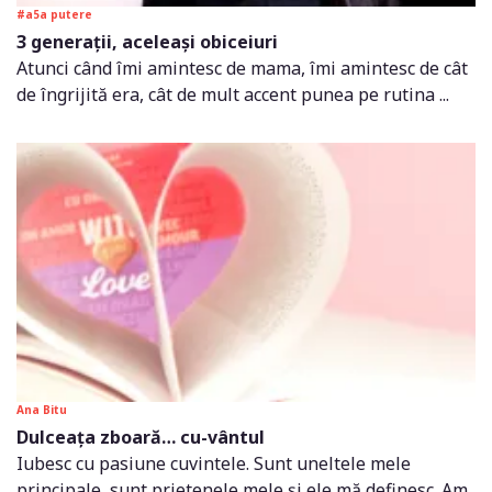
#a5a putere
3 generații, aceleași obiceiuri
Atunci când îmi amintesc de mama, îmi amintesc de cât
de îngrijită era, cât de mult accent punea pe rutina ...
Ana Bitu
Dulceața zboară… cu-vântul
Iubesc cu pasiune cuvintele. Sunt uneltele mele
principale, sunt prietenele mele și ele mă definesc. Am