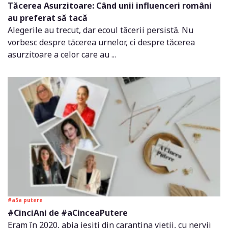
Tăcerea Asurzitoare: Când unii influenceri români
au preferat să tacă
Alegerile au trecut, dar ecoul tăcerii persistă. Nu
vorbesc despre tăcerea urnelor, ci despre tăcerea
asurzitoare a celor care au ...
#a5a putere
#CinciAni de #aCinceaPutere
Eram în 2020, abia ieșiți din carantina vieții, cu nervii